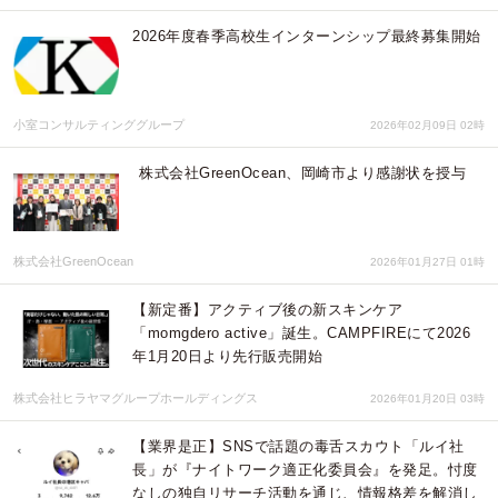
2026年度春季高校生インターンシップ最終募集開始
小室コンサルティンググループ
2026年02月09日 02時
株式会社GreenOcean、岡崎市より感謝状を授与
株式会社GreenOcean
2026年01月27日 01時
【新定番】アクティブ後の新スキンケア
「momgdero active」誕生。CAMPFIREにて2026
年1月20日より先行販売開始
株式会社ヒラヤマグループホールディングス
2026年01月20日 03時
【業界是正】SNSで話題の毒舌スカウト「ルイ社
長」が『ナイトワーク適正化委員会』を発足。忖度
なしの独自リサーチ活動を通じ、情報格差を解消し