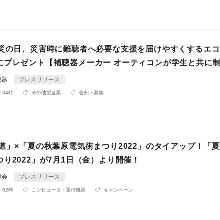
防災の日、災害時に難聴者へ必要な支援を届けやすくするエ
にプレゼント【補聴器メーカー オーティコンが学生と共に
聴器
プレスリリース
 04時
その他製造業
告知・募集
覇道」×「夏の秋葉原電気街まつり2022」のタイアップ！「
り2022」が7月1日（金）より開催！
興会
プレスリリース
 02時
コンピュータ・通信機器
キャンペーン