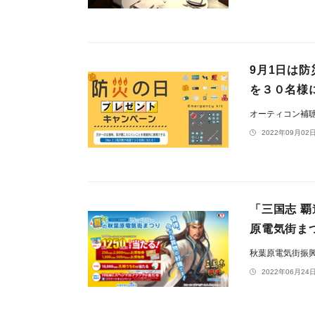
9月1日は
を３０名様
オーティコン補
2022年09月02日
「三国志 
原電気街まつ
秋葉原電気街振
2022年06月24日