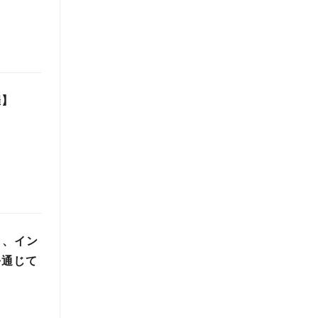
催】
」、イン
を通じて