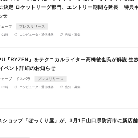
）に決定 ロケットリーグ部門、エントリー期間を延長 特典
らせ
ウェーブ
プレスリリース
 01時
コンピュータ・通信機器
告知・募集
PU『RYZEN』をテクニカルライター高橋敏也氏が解説 生
売イベント詳細のお知らせ
ウェーブ ドスパラ
プレスリリース
 02時
コンピュータ・通信機器
告知・募集
スショップ「ぼっくり屋」が、3月1日山口県防府市に新店