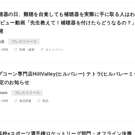
補聴器の日、難聴を自覚しても補聴器を実際に手に取る人は
ンタビュー動画「先生教えて！補聴器を付けたらどうなるの？
開
聴器
プレスリリース
 08時
医療・健康
キャンペーン
コーン専門店HillValley(ヒルバレー) テトラ(ヒルバレー
改定のお知らせ
xels
プレスリリース
 00時
食品関連
製品
高校eスポーツ選手権ロケットリーグ部門・オフライン決勝 