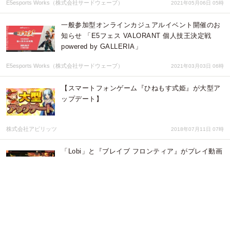
E5esports Works（株式会社サードウェーブ）
2021年05月06日 05時
一般参加型オンラインカジュアルイベント開催のお
知らせ 「E5フェス VALORANT 個人技王決定戦
powered by GALLERIA」
E5esports Works（株式会社サードウェーブ）
2021年03月03日 06時
【スマートフォンゲーム『ひねもす式姫』が大型ア
ップデート】
株式会社アピリッツ
2018年07月11日 07時
「Lobi」と『ブレイブ フロンティア』がプレイ動画
選手権 「ブレイブ キャスト チャンピオンシップ」
開催 「Lobi REC SDK」活用の動画投稿イベント
株式会社カヤック
2014年11月14日 07時
未公開のオリジナルストーリー搭載！プレイヤー参加型推理パチンコ
「CR金田一少年の事件簿」 新機種発表会開催