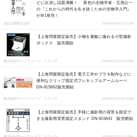
どに出演し話題沸騰！ 異色の生物学者・五箇公一
の『これからの時代を生き抜くための生物学入門』
が9/1発売！
辰巳出版株式会社
2020年08月27日 23時
【上海問屋限定販売】小物を素敵に撮れる小型撮影
ボックス 販売開始
株式会社サードウェーブ ドスパラ
2019年12月20日 05時
【上海問屋限定販売】電子工作やプラモ制作などに
便利なクリップ固定式フレキシブルアームルーペ
DN-915862販売開始
株式会社サードウェーブ ドスパラ
2019年11月13日 03時
【上海問屋限定販売】手軽に撮影用の背景を固定で
きる撮影用背景固定スタンド DN-915841 販売開始
株式会社サードウェーブ ドスパラ
2019年07月11日 05時