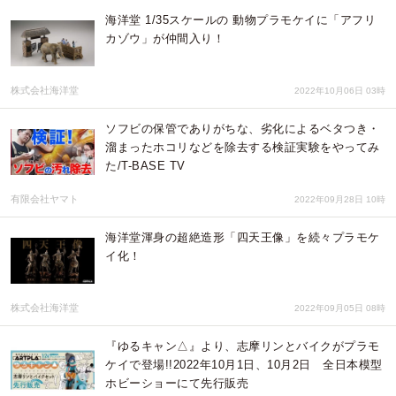
海洋堂 1/35スケールの 動物プラモケイに「アフリ
カゾウ」が仲間入り！
株式会社海洋堂
2022年10月06日 03時
ソフビの保管でありがちな、劣化によるベタつき・
溜まったホコリなどを除去する検証実験をやってみ
た/T-BASE TV
有限会社ヤマト
2022年09月28日 10時
海洋堂渾身の超絶造形「四天王像」を続々プラモケ
イ化！
株式会社海洋堂
2022年09月05日 08時
『ゆるキャン△』より、志摩リンとバイクがプラモ
ケイで登場!!2022年10月1日、10月2日 全日本模型
ホビーショーにて先行販売