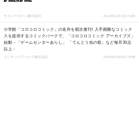
サイバーダイン株式会社
2014年10月10日 01時
小学館「コロコロコミック」の名作を順次復刊! 入手困難なコミック
スを提供するコミックパークで、「コロコロコミック アーカイブズ」
始動 - 「ゲームセンターあらし」 「てんとう虫の歌」など毎月30点
以上 -
コンテンツワークス株式会社
2009年03月05日 05時
トップページ
サービス紹介
無料会員登録
会社概要
メディア登録
©valuepress
All Rights Reserved.
This site is protected by reCAPTCHA and the Google
Privacy Policy
and
Terms of
Service
apply.