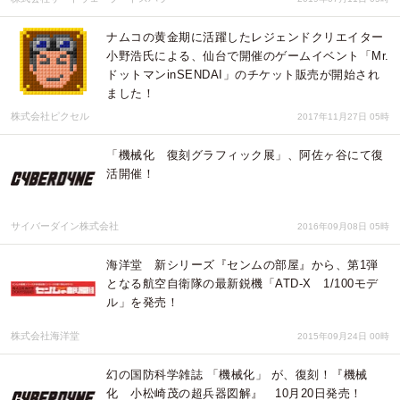
ナムコの黄金期に活躍したレジェンドクリエイター
小野浩氏による、仙台で開催のゲームイベント「Mr.
ドットマンinSENDAI」のチケット販売が開始され
ました！
株式会社ピクセル
2017年11月27日 05時
「機械化 復刻グラフィック展」、阿佐ヶ谷にて復
活開催！
サイバーダイン株式会社
2016年09月08日 05時
海洋堂 新シリーズ『センムの部屋』から、第1弾
となる航空自衛隊の最新鋭機「ATD-X 1/100モデ
ル」を発売！
株式会社海洋堂
2015年09月24日 00時
幻の国防科学雑誌 「機械化」 が、復刻！『機械
化 小松崎茂の超兵器図解』 10月20日発売！