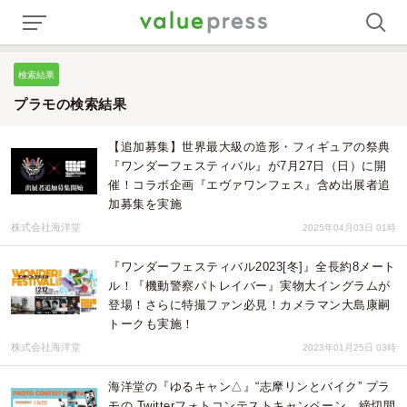
検索結果
プラモの検索結果
【追加募集】世界最大級の造形・フィギュアの祭典
『ワンダーフェスティバル』が7月27日（日）に開
催！コラボ企画『エヴァワンフェス』含め出展者追
加募集を実施
株式会社海洋堂
2025年04月03日 01時
『ワンダーフェスティバル2023[冬]』全長約8メート
ル！『機動警察パトレイバー』実物大イングラムが
登場！さらに特撮ファン必見！カメラマン大島康嗣
トークも実施！
株式会社海洋堂
2023年01月25日 03時
海洋堂の『ゆるキャン△』“志摩リンとバイク” プラ
モの Twitterフォトコンテストキャンペーン 締切間