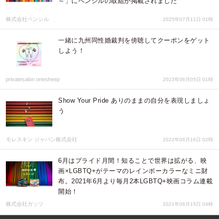
～」にペンシルの取組が掲載されました
株式会社ペンシル
2025年07月11日 01時
一緒に九州同性婚裁判を傍聴してクーポンをゲット
しよう！
privatesalon onesheep
2023年06月05日 01時
Show Your Pride ありのままの自分を表現しましょ
う
モレスキン ジャパン株式会社
2022年06月16日 02時
6月はプライド月間！知ることで世界は拡がる、映
画×LGBTQ+がテーマのレインボーカラーなミニ財
布。2021年6月より毎月2本LGBTQ+映画コラム連載
開始！
株式会社ガッツ
2021年06月15日 04時