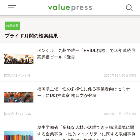
検索結果
プライド月間の検索結果
ペンシル、九州で唯一「PRIDE指標」で10年連続最
高評価ゴールド受賞
株式会社ペンシル
2025年11月26日 05時
福岡県主催「性の多様性に係る事業者向けセミナ
ー」にD&I推進室 橋口文が登壇
株式会社ペンシル
2025年08月27日 01時
厚生労働省「多様な人材が活躍できる職場環境に関
する企業事例 ～性的マイノリティに関する取組事例