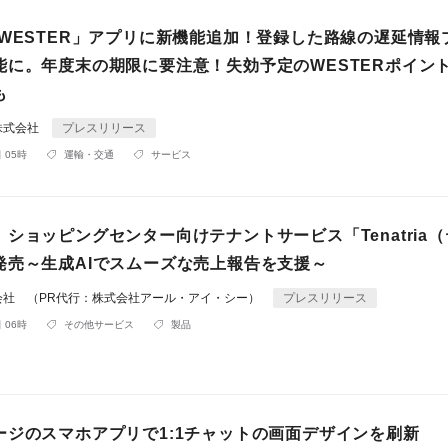
「WESTER」アプリに新機能追加！登録した路線の遅延情報
能に。年度末の期限に要注意！失効予定のWESTERポイン
も
株式会社
プレスリリース
 05時
運輸・交通
サービス
ショッピングセンター向けテナントサービス「Tenatria
発売～生成AIでスムーズな売上報告を支援～
会社 （PR代行：株式会社アール・アイ・シー）
プレスリリース
 06時
その他サービス
製品
ージのスマホアプリで1:1チャットの画面デザインを刷新