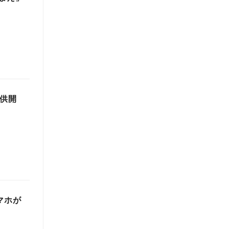
提供開
マホが