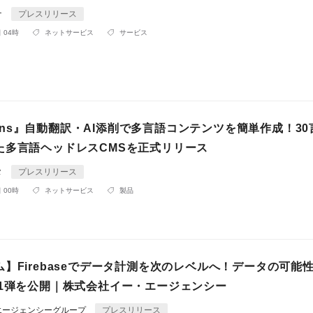
ナ
プレスリリース
 04時
ネットサービス
サービス
ctions』自動翻訳・AI添削で多言語コンテンツを簡単作成！3
た多言語ヘッドレスCMSを正式リリース
タ
プレスリリース
 00時
ネットサービス
製品
】Firebaseでデータ計測を次のレベルへ！データの可能
第1弾を公開｜株式会社イー・エージェンシー
エージェンシーグループ
プレスリリース