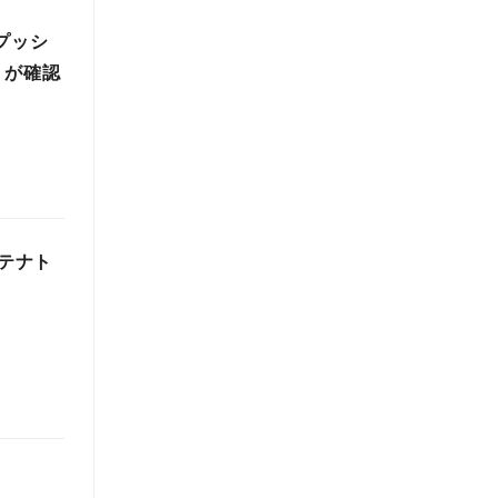
プッシ
トが確認
（テナト