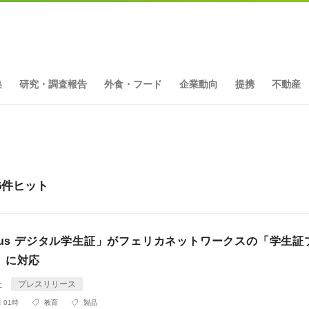
集
研究・調査報告
外食・フード
企業動向
提携
不動産
6件ヒット
pus デジタル学生証」がフェリカネットワークスの「学生証
」に対応
社
プレスリリース
 01時
教育
製品