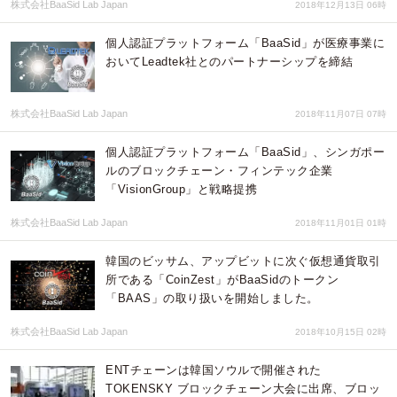
株式会社BaaSid Lab Japan
2018年12月13日 06時
個人認証プラットフォーム「BaaSid」が医療事業に
おいてLeadtek社とのパートナーシップを締結
株式会社BaaSid Lab Japan
2018年11月07日 07時
個人認証プラットフォーム「BaaSid」、シンガポー
ルのブロックチェーン・フィンテック企業
「VisionGroup」と戦略提携
株式会社BaaSid Lab Japan
2018年11月01日 01時
韓国のビッサム、アップビットに次ぐ仮想通貨取引
所である「CoinZest」がBaaSidのトークン
「BAAS」の取り扱いを開始しました。
株式会社BaaSid Lab Japan
2018年10月15日 02時
ENTチェーンは韓国ソウルで開催された
TOKENSKY ブロックチェーン大会に出席、ブロッ