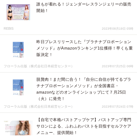
誰もが着れる！ジェンダーレスランジェリーの販売
開始！
REBIS
2023年08月19日 05時
昨日プレスリリースした『プラチナプロポーション
メソッド』がAmazonランキング1位獲得！早くも重
版決定！
フローラル出版（株式会社日本経営センター）
2023年07月25日 06時
脱贅肉！まだ間に合う！『自分に自信が持てるプラ
チナプロポーションメソッド』が全国書店・
amazonなどのオンラインショップにて７月25日
（火）に発売！
フローラル出版（株式会社日本経営センター）
2023年07月24日 07時
【自宅で本格バストアップケア】バストアップ専門
サロンによる、ふわふわバストを目指すセルフケア
メニュー、提供開始！