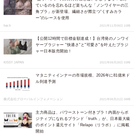
ているのを忘れるほど楽ちんな「ノンワイヤーの三
角ブラ」が新登場、繊細さが際立つ“くすみカラ
ー”のレースを使用
har.h
2021年11月09日 10時
【公開12時間で目標金額達成！】台湾発のノンワイ
ヤーブラジャー "快適さ"と"可愛さ"を叶えたブラジ
ャー日本販売開始！
KISSY JAPAN
2021年09月28日 03時
マタニティインナーの市場規模、2026年に81億米ド
ル到達予測
株式会社グローバルインフォメーション
2021年06月21日 06時
主力商品は、パワーストーン付きブラ！内面からポ
ジティブになれるブランド「truth.」が、日本最大級
のポイント還元サイト「Relapo（リラポ）」に掲載
開始