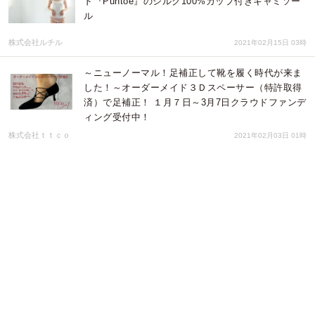
ド『Puntoe』のシルク100%カップ付きキャミソー
ル
株式会社ルチル
2021年02月15日 03時
～ニューノーマル！足補正して靴を履く時代が来ま
した！～オーダーメイド３Ｄスペーサー（特許取得
済）で足補正！ １月７日～3月7日クラウドファンデ
ィング受付中！
株式会社ｔｔｃｏ
2021年02月03日 01時
「マスク着用でも快適に話したい！」話をする人の
ための高機能マスクMeccha-Shabe ＜めちゃ-しゃ
べ＞を誕生させた、意外な会社とは？
株式会社ローズクリエイト
2020年11月15日 15時
高級ランジェリーブランドのランジェリーチェがオ
ンラインショップをリニューアル！ 冷涼感あるおし
ゃれマスクがあたるキャンペーンを8月25日（火）
よりスタート
アンダーウェアジャパン
2020年08月25日 14時