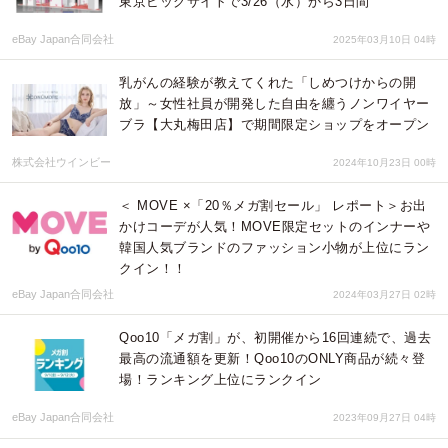
東京ビッグサイトで3/26（水）から3日間
eBay Japan合同会社
2025年03月10日 04時
乳がんの経験が教えてくれた「しめつけからの開
放」～女性社員が開発した自由を纏うノンワイヤー
ブラ【大丸梅田店】で期間限定ショップをオープン
株式会社ウインビー
2024年10月23日 00時
＜ MOVE ×「20％メガ割セール」 レポート＞お出
かけコーデが人気！MOVE限定セットのインナーや
韓国人気ブランドのファッション小物が上位にラン
クイン！！
eBay Japan合同会社
2024年03月27日 02時
Qoo10「メガ割」が、初開催から16回連続で、過去
最高の流通額を更新！Qoo10のONLY商品が続々登
場！ランキング上位にランクイン
eBay Japan合同会社
2023年09月27日 04時