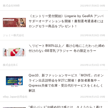
株式会社NWB
2023年07月06日 06時
《エントリー受付開始》Lingerie by GeeRA アンバ
サダーオーディションを開催！書類選考通過者には
ロングセラー商品をプレゼント！
ジェミー株式会社
2023年06月29日 05時
＼リピート率90%以上／ 着け心地にこだわった締め
付けのないBB育乳ブラジャー 冬の限定カラー
株式会社B.C
2022年12月23日 07時
Qoo10、新ファッションサービス「MOVE」のオン
ライン出店説明会を9/27に開催！参加者募集中～
Qxpress共催で在庫・受注代行サービスをくわしく
解説
eBay Japan合同会社
2022年09月15日 05時
“盛りパッド”や締め付け感とは、さようなら！着け