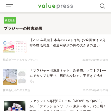
検索結果
ブラジャーの検索結果
【2026年最新】本当のバスト平均は?全国サイズ分
布を徹底調査！都道府県別の胸の大きさの違い
株式会社ナチュラルプランツ
2026年06月04日 08時
「ブラジャー用洗濯ネット」新発売。ソフトフレー
ムでカップを守り、形崩れを防ぐ。平置きで洗え
る。
株式会社小久保工業所
2025年08月01日 03時
ファッション専門ECモール「MOVE by Qoo10」
が、「ファッションワールド東京＜春＞」に出展！