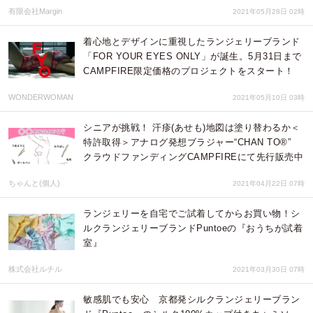
有限会社Margin
2021年05月28日 02時
着心地とデザインに重視したランジェリーブランド
「FOR YOUR EYES ONLY」が誕生。5月31日まで
CAMPFIRE限定価格のプロジェクトをスタート！
WONDERWOMAN
2021年05月10日 03時
シニアが挑戦！ 汗疹(あせも)地図は塗り替わるか＜
特許取得＞アナログ発想ブラジャー“CHAN TO®”
クラウドファンディングCAMPFIREにて​先行販売中
ちゃんと(個人)
2021年04月22日 07時
ランジェリーを自宅でご試着してからお買い物！シ
ルクランジェリーブランドPuntoeの『おうちが試着
室』
株式会社ルチル
2021年03月30日 07時
敏感肌でも安心 京都発シルクランジェリーブラン