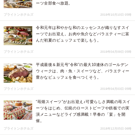
ーツ全部食べ放題。
ブライトンホテルズ
2019年10月10日 05時
令和元年は和やかな和のエッセンスが織りなすスイ
ーツでお出迎え。お肉や魚介などバラエティーに富
んだ初夏のビュッフェで楽しもう。
ブライトンホテルズ
2019年04月09日 05時
平成最後＆新元号“令和”の最大10連休のゴールデン
ウィークは、肉・魚・スイーツなど、バラエティー
豊かなビュッフェを食べつくそう。
ブライトンホテルズ
2019年04月03日 05時
“苺畑スイーツ”がお出迎え♪可愛らしさ満載の苺スイ
ーツをはじめ、伝統のローストビーフや鉄板での実
演メニューなどライブ感満載！早春の「宴」を開
催。
ブライトンホテルズ
2018年12月05日 06時