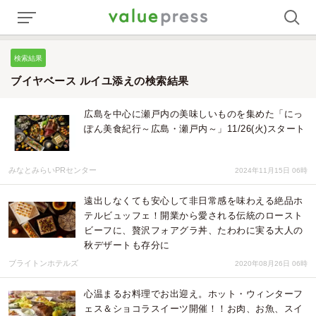
検索結果
ブイヤベース ルイユ添えの検索結果
広島を中心に瀬戸内の美味しいものを集めた「にっ
ぽん美食紀行～広島・瀬戸内～」11/26(火)スタート
みなとみらいPRセンター
2024年11月15日 06時
遠出しなくても安心して非日常感を味わえる絶品ホ
テルビュッフェ！開業から愛される伝統のロースト
ビーフに、贅沢フォアグラ丼、たわわに実る大人の
秋デザートも存分に
ブライトンホテルズ
2020年08月26日 06時
心温まるお料理でお出迎え。ホット・ウィンターフ
ェス＆ショコラスイーツ開催！！お肉、お魚、スイ