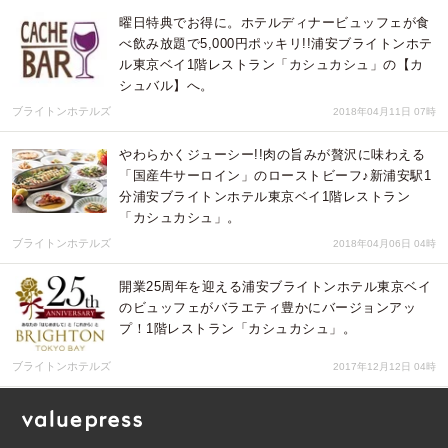
曜日特典でお得に。ホテルディナービュッフェが食
べ飲み放題で5,000円ポッキリ!!浦安ブライトンホテ
ル東京ベイ1階レストラン「カシュカシュ」の【カ
シュバル】へ。
ブライトンホテルズ
2018年04月11日 07時
やわらかくジューシー!!肉の旨みが贅沢に味わえる
「国産牛サーロイン」のローストビーフ♪新浦安駅1
分浦安ブライトンホテル東京ベイ1階レストラン
「カシュカシュ」。
ブライトンホテルズ
2018年04月06日 04時
開業25周年を迎える浦安ブライトンホテル東京ベイ
のビュッフェがバラエティ豊かにバージョンアッ
プ！1階レストラン「カシュカシュ」。
ブライトンホテルズ
2017年12月12日 04時