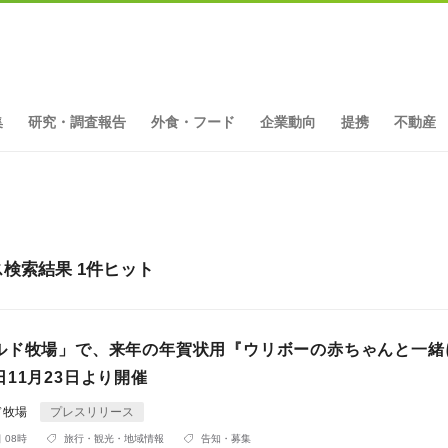
集
研究・調査報告
外食・フード
企業動向
提携
不動産
検索結果 1件ヒット
ルド牧場」で、来年の年賀状用『ウリボーの赤ちゃんと一緒
11月23日より開催
ド牧場
プレスリリース
 08時
旅行・観光・地域情報
告知・募集