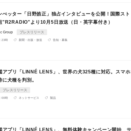
ンぺッター「日野皓正」独占インタビューを公開！国際スト
"R2RADIO"より10月5日放送（日・英字幕付き）
ic Group
プレスリリース
 23時
新聞・出版・放送
告知・募集
鑑アプリ「LINNÉ LENS」、世界の犬325種に対応。スマ
時に犬種を判別。
プレスリリース
 00時
ネットサービス
製品
鑑アプリ「LINNÉ LENS」、無料体験キャンペーン開始 