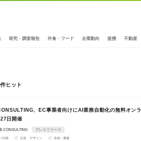
集
研究・調査報告
外食・フード
企業動向
提携
不動産
9件ヒット
B CONSULTING、EC事業者向けにAI業務自動化の無料オン
27日開催
 CONSULTING
プレスリリース
 01時
広告・デザイン
告知・募集