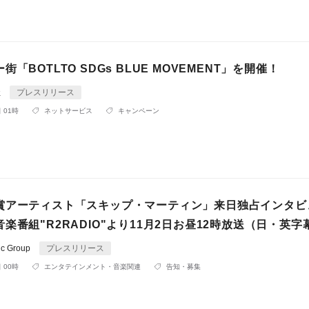
「BOTLTO SDGs BLUE MOVEMENT」を開催！
社
プレスリリース
 01時
ネットサービス
キャンペーン
賞アーティスト「スキップ・マーティン」来日独占インタビ
楽番組"R2RADIO"より11月2日お昼12時放送（日・英字
ic Group
プレスリリース
 00時
エンタテインメント・音楽関連
告知・募集