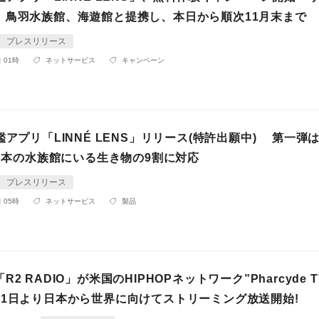
、鳥羽水族館、海遊館と提携し、本日から順次11月末まで
プレスリリース
 01時
ネットサービス
キャンペーン
鑑アプリ「LINNÉ LENS」リリース(特許出願中) 第一弾
、日本の水族館にいる生き物の9割に対応
プレスリリース
 05時
ネットサービス
製品
2 RADIO」が米国のHIPHOPネットワーク”Pharcyde 
月1日より日本から世界に向けてストリーミング放送開始!