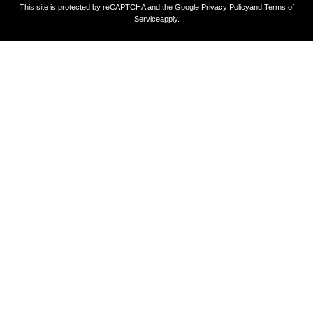
This site is protected by reCAPTCHA and the Google
Privacy Policy
and
Terms of
Service
apply.