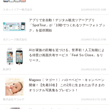
スポットツアー株式会社
2019年09月02日 02時
アプリで全自動！デジタル観光ツアーアプリ
「SpotTour」が「10秒でつくれるツアーフォトブッ
ク」を提供開始
ボクシーズ株式会社
2019年07月01日 07時
AIが家族の距離を近づける。世界初！人工知能によ
る待受け画面共有サービス「Feel So Close」をリ
リース。
BLBFZ
2019年03月20日 01時
Magooo〔 マゴー！〕ハローベビー・キャンペーン
開催！【先着10名】 この2月に生まれたお子さまの
オリジナル写真集をプレゼント！
株式会社マコルデ
2018年03月17日 01時