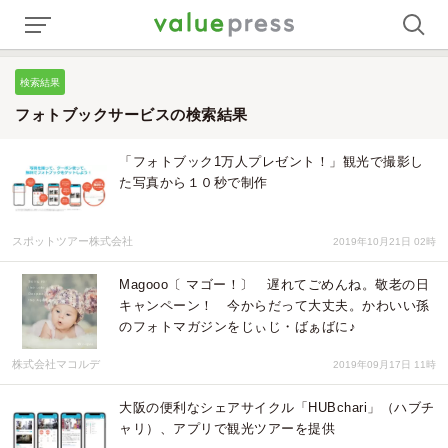
検索結果
フォトブックサービスの検索結果
「フォトブック1万人プレゼント！」観光で撮影し
た写真から１０秒で制作
スポットツアー株式会社
2019年10月21日 02時
Magooo〔 マゴー！〕 遅れてごめんね。敬老の日
キャンペーン！ 今からだって大丈夫。かわいい孫
のフォトマガジンをじぃじ・ばぁばに♪
株式会社マコルデ
2019年09月17日 11時
大阪の便利なシェアサイクル「HUBchari」（ハブチ
ャリ）、アプリで観光ツアーを提供