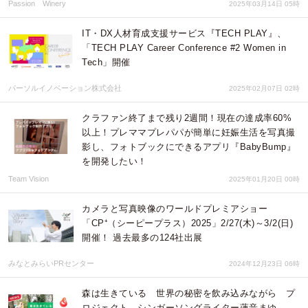
Passion Winery
2025年03月14日 05時
IT・DX人材育成支援サービス『TECH PLAY』、
「TECH PLAY Career Conference #2 Women in
Tech」開催
パーソルイノベーション株式会社
2025年02月07日 02時
クラファン終了まで残り2週間！現在の達成率60%
以上！プレママプレパパが簡単に妊娠生活を写真撮
影し、フォトブックにできるアプリ『BabyBump』
を開発したい！
Team Vision
2025年01月20日 00時
カメラと写真映像のワールドプレミアショー
「CP⁺（シーピープラス）2025」2/27(木)～3/2(日)
開催！ 過去最多の124社出展
みなとみらいPRセンター
2024年12月23日 06時
森は生きている 世界の秘密を飲み込みながら プ
ロジェクト シンガーソングライター蓮音まゆ