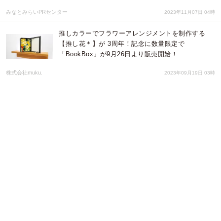
みなとみらいPRセンター
2023年11月07日 04時
推しカラーでフラワーアレンジメントを制作する
【推し花＊】が 3周年！記念に数量限定で
「BookBox」が9月26日より販売開始！
株式会社muku.
2023年09月19日 03時
ゼロから始めるメタバース研修 サービス開始のお知
らせ
株式会社イー・トラックス
2023年08月22日 02時
オリジナルグッズ製作サービス「snaps」、ペット
の写真で作るフォトブック・アパレル・スマホケー
スの"うちの子アイテムセット" が6月20日より
30％OFF
株式会社WEBLING
2023年06月20日 02時
文具＆トートバッグが20％OFF。高クオリティのオ