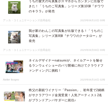
うちの愛犬の写真集がスマホからカンタンに出版で
きた！「うちのこ写真集」シリーズ第10弾『チワワ
のキララ』が発売
アッカ・コミュニケーションズ合同会社
2025年09月10日 00時
我が家のわんこの写真集が出版できる！「うちのこ
写真集」シリーズ第8弾『チワワのクータロー』が
発売
アッカ・コミュニケーションズ合同会社
2025年09月09日 00時
ネイルデザイナーnatsumiが、ネイルアートを魅せ
るランウェイショーのパリ開催に向けてクラウドフ
ァンディングに挑戦！
Atelier ilsogno
2025年06月16日 02時
秩父の新鋭ワイナリー「Passion」、初年度で2銘柄
がサクラアワード金賞受賞！人気アーティスト2名
がブランドアンバサダーに就任♪