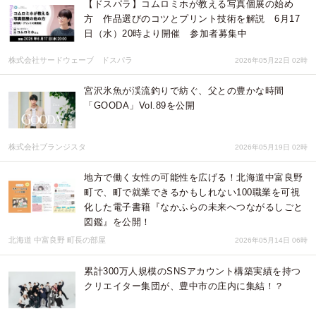
【ドスパラ】コムロミホが教える写真個展の始め
方 作品選びのコツとプリント技術を解説 6月17
日（水）20時より開催 参加者募集中
株式会社サードウェーブ ドスパラ
2026年05月22日 02時
宮沢氷魚が渓流釣りで紡ぐ、父との豊かな時間
「GOODA」Vol.89を公開
株式会社ブランジスタ
2026年05月19日 02時
地方で働く女性の可能性を広げる！北海道中富良野
町で、町で就業できるかもしれない100職業を可視
化した電子書籍『なかふらの未来へつながるしごと
図鑑』を公開！
北海道 中富良野 町長の部屋
2026年05月14日 06時
累計300万人規模のSNSアカウント構築実績を持つ
クリエイター集団が、豊中市の庄内に集結！？