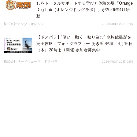
しをトータルサポートする学びと体験の場「Orange
Dog Lab（オレンジドッグラボ）」が2026年4月始
動
株式会社デンタルオレンジ
2026年03月22日 07時
【ドスパラ】“暗い・動く・映り込む” 水族館撮影を
完全攻略 フォトグラファー あき氏 登壇 4月16日
（木）20時より開催 参加者募集中
株式会社サードウェーブ ドスパラ
2026年03月12日 02時
【ドスパラ】上田晃司氏から直接学ぶフォトウォー
ク 名古屋で初開催 撮影機材・カメラ歴不問 参加
者募集中 『第15回DCPフォトウォーク in名古屋』
株式会社サードウェーブ ドスパラ
2026年03月09日 02時
世界のトップバーテンダーが共演「The Session
#22 – WORLD CLASS NIGHT -」3/29(日)開催
みなとみらいPRセンター
2026年03月05日 04時