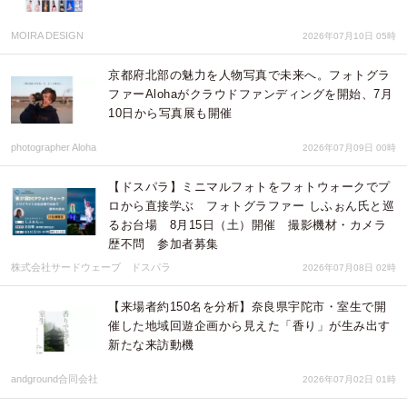
MOIRA DESIGN
2026年07月10日 05時
京都府北部の魅力を人物写真で未来へ。フォトグラ
ファーAlohaがクラウドファンディングを開始、7月
10日から写真展も開催
photographer Aloha
2026年07月09日 00時
【ドスパラ】ミニマルフォトをフォトウォークでプ
ロから直接学ぶ フォトグラファー しふぉん氏と巡
るお台場 8月15日（土）開催 撮影機材・カメラ
歴不問 参加者募集
株式会社サードウェーブ ドスパラ
2026年07月08日 02時
【来場者約150名を分析】奈良県宇陀市・室生で開
催した地域回遊企画から見えた「香り」が生み出す
新たな来訪動機
andground合同会社
2026年07月02日 01時