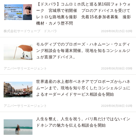
【ドスパラ】コムロミホ氏と巡る第16回フォトウォ
ーク 宮城県で初開催 プロのアドバイスを受けて
レトロな路地裏を撮影 先着15名参加者募集 撮影
機材・カメラ歴不問
株式会社サードウェーブ ドスパラ
2026年06月15日 02時
モルディブでのプロポーズ・ハネムーン・ウェディ
ング相談会を毎週末開催。現地を知るコンシェルジ
ュが直接アドバイス。
アニバーサリーエージェント
2026年06月08日 05時
世界遺産の水上都市ベネチアでプロポーズからハネ
ムーンまで。現地を知り尽くしたコンシェルジュに
よるオーダーメイドサービス相談会を開始
アニバーサリーエージェント
2026年06月08日 01時
人生を整え、人生を祝う。バリ島だけではないイン
ドネシアの魅力を伝える相談会を開始