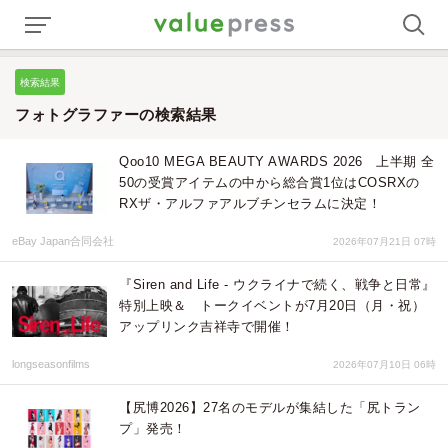
検索結果
フォトグラファーの検索結果
Qoo10 MEGA BEAUTY AWARDS 2026 上半期 全
50の受賞アイテムの中から総合賞1位はCOSRXの
RXザ・アルファアルブチンセラムに決定！
eBay Japan合同会社
2026年07月21日 07時
『Siren and Life - ウクライナで続く、戦争と日常』
特別上映＆ トークイベントが7月20日（月・祝）
アップリンク吉祥寺で開催！
longseasonfilms
2026年07月10日 06時
【尻博2026】27名のモデルが集結した「尻トラン
プ」発売！