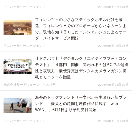
アニバーサリーエージェント
2026年06月07日 01時
フィレンツェの小さなブティックホテルだけを厳
選。フィレンツェでのプロポーズからハネムーンま
で。現地を知り尽くしたコンシェルジュによるオー
ダーメイドサービス開始
アニバーサリーエージェント
2026年06月06日 05時
【ドスパラ】『デジタルクリエイティブフォトコン
テスト』 ４部門 開催 問われるのはPCでの創造
性と表現力 最優秀賞はデジタルカメラマガジン掲
載とモニターを贈呈
株式会社サードウェーブ ドスパラ
2026年06月04日 02時
海外のドッグフレンドリー文化から生まれた新ブラ
ンド――愛犬との時間を映像作品に残す「with
WAN」、6月1日より予約受付開始
アニバーサリーエージェント
2026年06月01日 01時