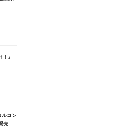
H！』
タルコン
発売