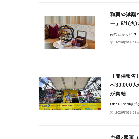
和栗や洋梨
ー」9/1(火
みなとみらいP
2026年07月28日
【開催報告
べ30,00
が集結
Office FroNt
2026年07月28日
声優×國酒（