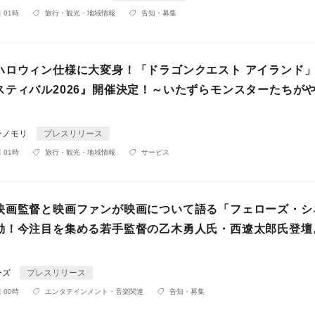
 01時
旅行・観光・地域情報
告知・募集
ハロウィン仕様に大変身！「ドラゴンクエスト アイランド」
スティバル2026』開催決定！～いたずらモンスターたちが
ンノモリ
プレスリリース
 01時
旅行・観光・地域情報
サービス
映画監督と映画ファンが映画について語る「フェローズ・シ
動！今注目を集める若手監督の乙木勇人氏・西遼太郎氏登壇
ーズ
プレスリリース
 00時
エンタテインメント・音楽関連
告知・募集