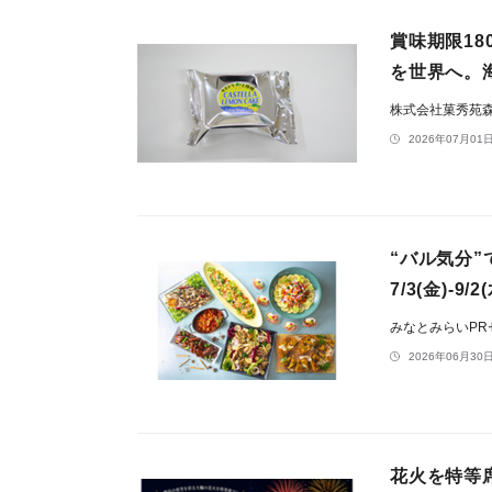
賞味期限1
を世界へ。
株式会社菓秀苑
2026年07月01日
“バル気分
7/3(金)-9/
みなとみらいP
2026年06月30日
花火を特等席