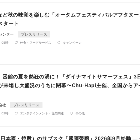
など秋の味覚を楽しむ「オータムフェスティバルアフタヌー
)スタート
Rセンター
プレスリリース
 05時
外食・フードサービス
キャンペーン
】函館の夏を熱狂の渦に！「ダイナマイトサマーフェス」3
0人が来場し大盛況のうちに閉幕〜Chu-Hapi主催、全国から
株式会社
プレスリリース
 02時
エンタテインメント・音楽関連
その他
日本酒・焼酎）のサブスク「國酒聲醸」2026年9月始動 ―