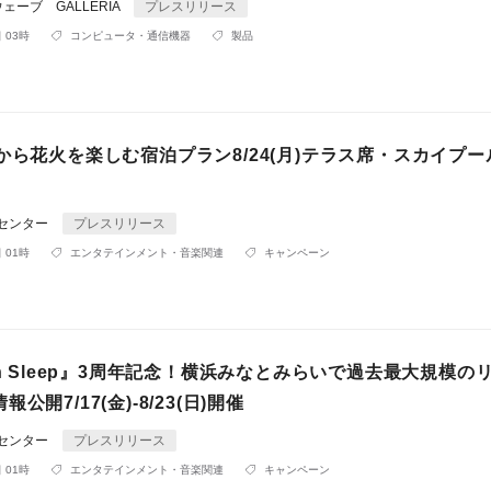
ーブ GALLERIA
プレスリリース
 03時
コンピュータ・通信機器
製品
から花火を楽しむ宿泊プラン8/24(月)テラス席・スカイプ
Rセンター
プレスリリース
 01時
エンタテインメント・音楽関連
キャンペーン
on Sleep』3周年記念！横浜みなとみらいで過去最大規模の
公開7/17(金)-8/23(日)開催
Rセンター
プレスリリース
 01時
エンタテインメント・音楽関連
キャンペーン