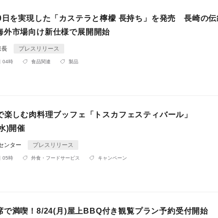
80日を実現した「カステラと檸檬 長持ち」を発売 長崎の伝
海外市場向け新仕様で展開開始
森長
プレスリリース
 04時
食品関連
製品
”で楽しむ肉料理ブッフェ「トスカフェスティバール」
2(水)開催
Rセンター
プレスリリース
 05時
外食・フードサービス
キャンペーン
で満喫！8/24(月)屋上BBQ付き観覧プラン予約受付開始