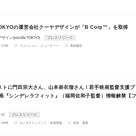
a TOKYOの運営会社クーヤデザインが「B Corp™」を取得
ン(yocctta TOKYO)
プレスリリース
 07時
ファッション・ビューティー
業績報告
ストに門田宗大さん、山本奈衣瑠さん！若手映画監督支援プ
映画『シンデレラフィット』（福岡佐和子監督）情報解禁【
ーズ
プレスリリース
 00時
エンタテインメント・音楽関連
告知・募集