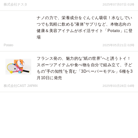
株式会社ナスタ
2025年07月07日 01時
ナノの力で、栄養成分をぐんぐん吸収！水なしでい
つでも気軽に飲める“液体”サプリなど、本物志向の
健康＆美容アイテムがポイ活サイト「Potato」に登
場
Potato
2025年05月21日 02時
フランス発の、魅力的な“紙の世界”へと誘うトイ！
スポーツアイテムや食べ物を自分で組み立て、子ど
もの”手の知性”を育む「3Dペーパーモデル」6種を3
月10日に発売
株式会社CAST JAPAN
2025年03月28日 04時
「JAPAN DIRECT AWARD 2025」表彰式を開催、
総合グランプリと各部門賞を発表
にっぽんD2C応援委員会
2025年02月21日 04時
人気のクロスボディバッグからミナペルホネンをラ