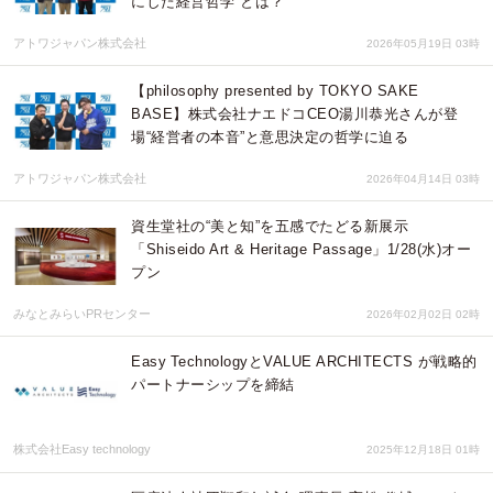
にした経営哲学”とは？
アトワジャパン株式会社
2026年05月19日 03時
【philosophy presented by TOKYO SAKE
BASE】株式会社ナエドコCEO湯川恭光さんが登
場“経営者の本音”と意思決定の哲学に迫る
アトワジャパン株式会社
2026年04月14日 03時
資生堂社の“美と知”を五感でたどる新展示
「Shiseido Art & Heritage Passage」1/28(水)オー
プン
みなとみらいPRセンター
2026年02月02日 02時
Easy TechnologyとVALUE ARCHITECTS が戦略的
パートナーシップを締結
株式会社Easy technology
2025年12月18日 01時