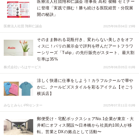
医療法人社団翔和仁誠会 理事長 髙松 俊輔 セミナー
に登壇「実践で掴む！勝ち続ける医院経営・分院展
開の秘訣」
医療法人社団 翔和仁誠会
2025年09月04日 15時
そのまま飾れる花瓶付き、変わらない美しさをオフ
ィスに！パリの展示会で評判を呼んだアートフラワ
ーシリーズ「Tulip」の先行販売がスタート、最大割
引率は35%
株式会社いろはサービス
2025年08月05日 01時
涼しく快適に仕事をしよう！カラフルクールで華や
かに。クールビズスタイルを彩るアイテム【そごう
横浜店】
みなとみらいPRセンター
2025年07月11日 01時
郵便受け・宅配ボックスシェアNo.1企業が東京・大
井町にオフィス開設〜日本橋から社員約100人が移
転。営業とDXの拠点として活動〜