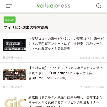
検索結果
フィリピン進出の検索結果
《新型コロナの海外ビジネスへの影響は？》 海外ビ
ジネス専門家アンケートにて、撤退率／現地マーケ
ットへの影響などを緊急調査
株式会社Resorz
2020年05月13日 01時
【80社限定】フィリピンビジネス専門家にその場で
相談できる！「Philippines×ビジネス交流会」
@DIGIMA BASE（10/30）
株式会社Resorz
2019年10月01日 23時
新政権（ドテルテ大統領）効果が現れ、去年末あた
りから大きく変動するフィリピンの制度セミナー