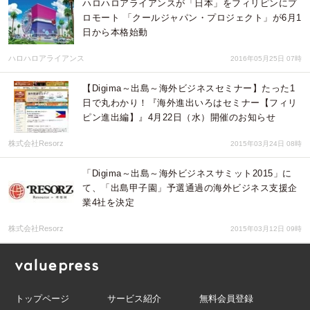
ハロハロアライアンスが「日本」をフィリピンにプ
ロモート 「クールジャパン・プロジェクト」が6月1
日から本格始動
ハロハロアライアンス
2016年05月25日 07時
【Digima～出島～海外ビジネスセミナー】たった1
日で丸わかり！『海外進出いろはセミナー【フィリ
ピン進出編】』4月22日（水）開催のお知らせ
株式会社Resorz
2015年03月24日 08時
「Digima～出島～海外ビジネスサミット2015」に
て、「出島甲子園」予選通過の海外ビジネス支援企
業4社を決定
株式会社Resorz
2015年03月12日 09時
トップページ
サービス紹介
無料会員登録