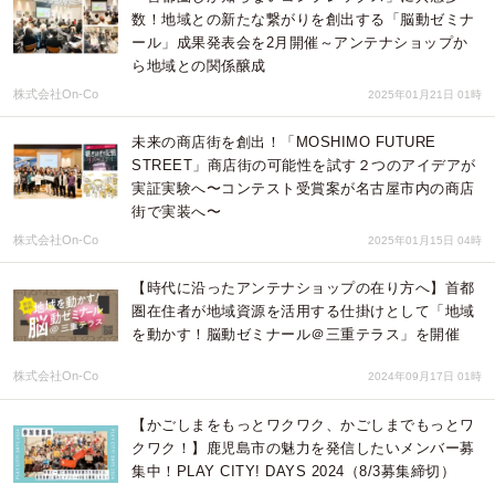
数！地域との新たな繋がりを創出する「脳動ゼミナ
ール」成果発表会を2月開催～アンテナショップか
ら地域との関係醸成
株式会社On-Co
2025年01月21日 01時
未来の商店街を創出！「MOSHIMO FUTURE
STREET」商店街の可能性を試す２つのアイデアが
実証実験へ〜コンテスト受賞案が名古屋市内の商店
街で実装へ〜
株式会社On-Co
2025年01月15日 04時
【時代に沿ったアンテナショップの在り方へ】首都
圏在住者が地域資源を活用する仕掛けとして「地域
を動かす！脳動ゼミナール＠三重テラス」を開催
株式会社On-Co
2024年09月17日 01時
【かごしまをもっとワクワク、かごしまでもっとワ
クワク！】鹿児島市の魅力を発信したいメンバー募
集中！PLAY CITY! DAYS 2024（8/3募集締切）