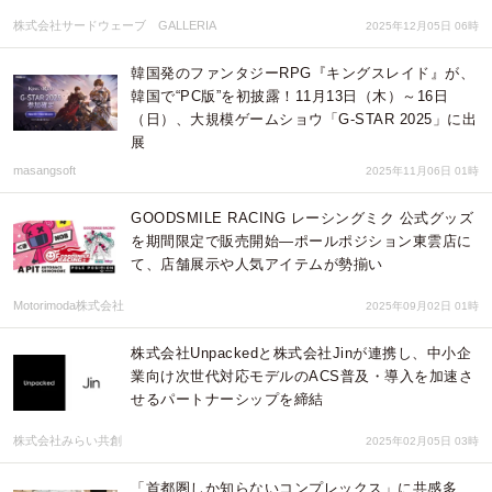
株式会社サードウェーブ GALLERIA
2025年12月05日 06時
韓国発のファンタジーRPG『キングスレイド』が、
韓国で“PC版”を初披露！11月13日（木）～16日
（日）、大規模ゲームショウ「G-STAR 2025」に出
展
masangsoft
2025年11月06日 01時
GOODSMILE RACING レーシングミク 公式グッズ
を期間限定で販売開始―ポールポジション東雲店に
て、店舗展示や人気アイテムが勢揃い
Motorimoda株式会社
2025年09月02日 01時
株式会社Unpackedと株式会社Jinが連携し、中小企
業向け次世代対応モデルのACS普及・導入を加速さ
せるパートナーシップを締結
株式会社みらい共創
2025年02月05日 03時
「首都圏しか知らないコンプレックス」に共感多