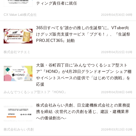
ティング責任者に就任
CX Value Lab株式会社
2026年04月30日 06時
365日すべてを“誰かの推しの生誕祭”に。VTuber向
けグッズ販売支援サービス「ブグモ！」、『生誕祭
PROJECT365』始動
株式会社マチエミ
2026年04月22日 01時
大阪・谷町四丁目に“みんなでつくるシェア型スト
ア”『HONO』が4月28日グランドオープン シェア棚
やイベントスペースの提供で「はじめての挑戦」を
応援
みんなでつくるシェア型ストア『HONO』
2026年04月08日 04時
株式会社みらい共創、日立建機株式会社との業務提
携を締結 -次世代との共創を通じ、建設・建機業界
への価値創出へ-
株式会社みらい共創
2026年03月13日 01時