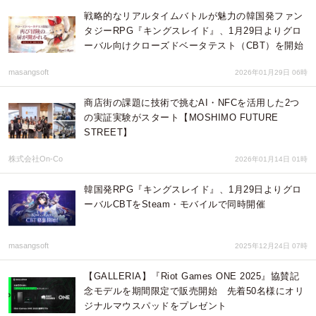
戦略的なリアルタイムバトルが魅力の韓国発ファン
タジーRPG『キングスレイド』、1月29日よりグロ
ーバル向けクローズドベータテスト（CBT）を開始
masangsoft
2026年01月29日 06時
商店街の課題に技術で挑むAI・NFCを活用した2つ
の実証実験がスタート【MOSHIMO FUTURE
STREET】
株式会社On-Co
2026年01月14日 01時
韓国発RPG『キングスレイド』、1月29日よりグロ
ーバルCBTをSteam・モバイルで同時開催
masangsoft
2025年12月24日 07時
【GALLERIA】『Riot Games ONE 2025』協賛記
念モデルを期間限定で販売開始 先着50名様にオリ
ジナルマウスパッドをプレゼント