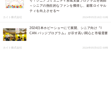
り！シニアコミュニティ形成支援プログラムを開始
～シニアの熱狂的なファンを獲得し、顧客ロイヤル
ティを向上させる〜
カイト株式会社
2024年05月16日 01時
2024日本ホビーショーにて展開、シニア向け『I
CAN バッジプログラム』が示す高い関心と市場需要
カイト株式会社
2024年05月02日 00時
トクホのごま油で朝の新健康習慣！「毎日ひとさじ
♪健やかごま油キャンペーン」を5月1日(水)より実施
かどや製油株式会社
2024年05月01日 01時
ライバー事務所none（ノン）がRAMへ移籍｜Web
マーケ×エンタメ事業でバーチャル業界のトップへ
一歩前進
合同会社RAM
2024年04月23日 02時