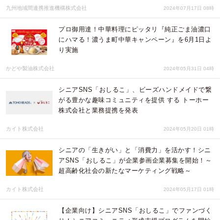
九州地域間連携推進機構株式会社
2024年07月17日 08時
プロ御用達！中華料理にピッタリ『純正ごま油濃口
にハマる！濃うま町中華キャンペーン』を6月1日よ
り実施
かどや製油株式会社
2024年05月31日 04時
シニアSNS「おしるこ」、ビーズハンドメイドで繋
がる豊かな趣味コミュニティを提供 する トーホー
株式会社と業務提携を発表
カイト株式会社
2024年05月20日 01時
シニアの「生きがい」と「消費力」を活かす！シニ
アSNS「おしるこ」が企業参画企業募集を開始！～
超高齢化社会の新たなマーケティング戦略～
カイト株式会社
2024年05月17日 01時
【企業向け】シニアSNS「おしるこ」でファンづく