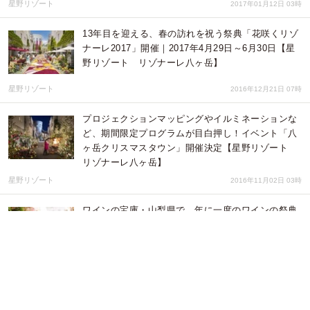
星野リゾート
2017年01月12日 03時
13年目を迎える、春の訪れを祝う祭典「花咲くリゾ
ナーレ2017」開催｜2017年4月29日～6月30日【星
野リゾート リゾナーレ八ヶ岳】
星野リゾート
2016年12月21日 07時
プロジェクションマッピングやイルミネーションな
ど、期間限定プログラムが目白押し！イベント「八
ヶ岳クリスマスタウン」開催決定【星野リゾート
リゾナーレ八ヶ岳】
星野リゾート
2016年11月02日 03時
ワインの宝庫・山梨県で、年に一度のワインの祭典
「Wine Resort Festa 2016」開催｜2016年11月19
日～20日・前夜祭は11月18日開催
星野リゾート
2016年09月30日 08時
リゾナーレ八ヶ岳がTHE HALLOWEEN HOTEL に
変身！ハロウィン期間中のイベントや限定メニュー