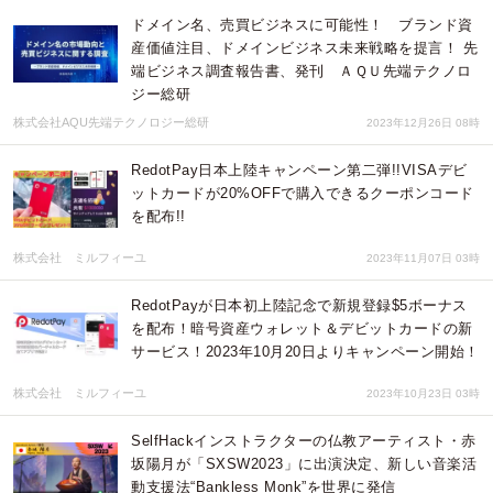
ドメイン名、売買ビジネスに可能性！ ブランド資
産価値注目、ドメインビジネス未来戦略を提言！ 先
端ビジネス調査報告書、発刊 ＡＱＵ先端テクノロ
ジー総研
株式会社AQU先端テクノロジー総研
2023年12月26日 08時
RedotPay日本上陸キャンペーン第二弾!!VISAデビ
ットカードが20%OFFで購入できるクーポンコード
を配布!!
株式会社 ミルフィーユ
2023年11月07日 03時
RedotPayが日本初上陸記念で新規登録$5ボーナス
を配布！暗号資産ウォレット＆デビットカードの新
サービス！2023年10月20日よりキャンペーン開始！
株式会社 ミルフィーユ
2023年10月23日 03時
SelfHackインストラクターの仏教アーティスト・赤
坂陽月が「SXSW2023」に出演決定、新しい音楽活
動支援法“Bankless Monk”を世界に発信