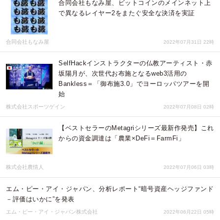
合同会社もなみ屋、ビットコインのメインネット上
で異なるレイヤー2をまたぐ安全な決済を実証
合同会社もなみ屋
2022年07月31日 22時
SelfHackインストラクターの仏教アーティスト・赤
坂陽月が、次世代お布施となるweb3活用の
Bankless＝「御布施3.0」でヨーロッパツアーを開
始
株式会社スポーツゲイン
2022年07月08日 02時
【ベストセラーのMetagriシリーズ最新作発売】これ
からの資金調達は「農業×DeFi＝FarmFi」
株式会社農情人
2022年07月06日 03時
エム・ピー・アイ・ジャパン、分析レポート“暗号資産ヘッジファンド
－評価はいかに”を発表
エム・ピー・アイ・ジャパン株式会社
2022年06月22日 05時