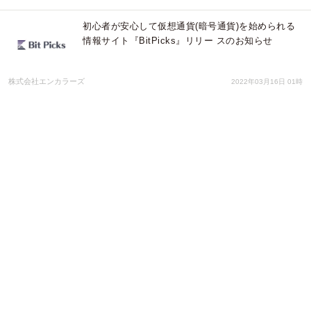
初心者が安心して仮想通貨(暗号通貨)を始められる
情報サイト『BitPicks』リリー スのお知らせ
株式会社エンカラーズ
2022年03月16日 01時
Mux Minerが、仮想通貨マイナーのための新しいシ
ステムを開発
Topic News PR
2021年10月07日 23時
暗号資産(仮想通貨)ウォレット「OCTPASS」で海
外銀行口座開設。VISAデビット機能付キャッシュカ
ード「OCTPASSカード」発行で各種決済がより簡
単に。
アドエンターグループ株式会社
2021年10月04日 03時
暗号資産(仮想通貨)専用デビットカード「FP
CARD」が10/1より大幅な価格改定。通常$800のデ