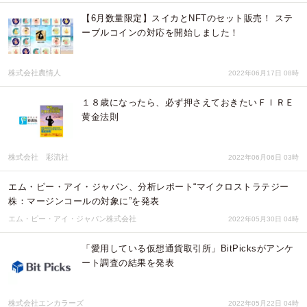
【6月数量限定】スイカとNFTのセット販売！ ステ
ーブルコインの対応を開始しました！
株式会社農情人
2022年06月17日 08時
１８歳になったら、必ず押さえておきたいＦＩＲＥ
黄金法則
株式会社 彩流社
2022年06月06日 03時
エム・ピー・アイ・ジャパン、分析レポート“マイクロストラテジー
株：マージンコールの対象に”を発表
エム・ピー・アイ・ジャパン株式会社
2022年05月30日 04時
「愛用している仮想通貨取引所」BitPicksがアンケ
ート調査の結果を発表
株式会社エンカラーズ
2022年05月22日 04時