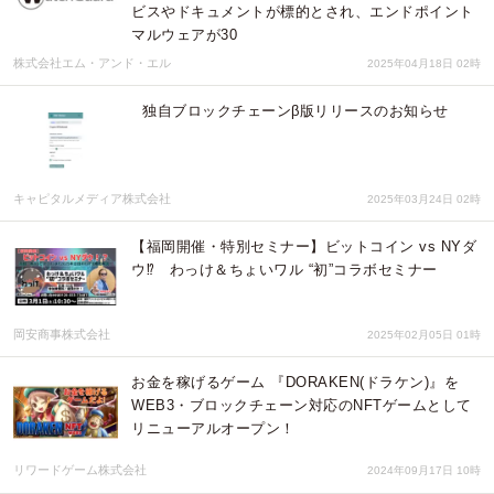
ビスやドキュメントが標的とされ、エンドポイント
マルウェアが30
株式会社エム・アンド・エル
2025年04月18日 02時
独自ブロックチェーンβ版リリースのお知らせ
キャピタルメディア株式会社
2025年03月24日 02時
【福岡開催・特別セミナー】ビットコイン vs NYダ
ウ⁉ わっけ＆ちょいワル “初”コラボセミナー
岡安商事株式会社
2025年02月05日 01時
お金を稼げるゲーム 『DORAKEN(ドラケン)』を
WEB3・ブロックチェーン対応のNFTゲームとして
リニューアルオープン！
リワードゲーム株式会社
2024年09月17日 10時