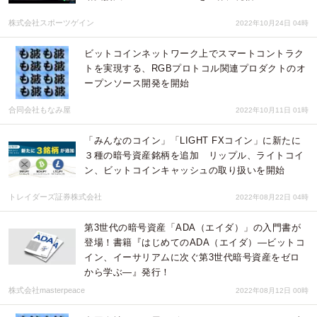
株式会社スポーツゲイン
2022年10月24日 04時
ビットコインネットワーク上でスマートコントラク
トを実現する、RGBプロトコル関連プロダクトのオ
ープンソース開発を開始
合同会社もなみ屋
2022年10月11日 01時
「みんなのコイン」「LIGHT FXコイン」に新たに
３種の暗号資産銘柄を追加 リップル、ライトコイ
ン、ビットコインキャッシュの取り扱いを開始
トレイダーズ証券株式会社
2022年08月22日 04時
第3世代の暗号資産「ADA（エイダ）」の入門書が
登場！書籍『はじめてのADA（エイダ）―ビットコ
イン、イーサリアムに次ぐ第3世代暗号資産をゼロ
から学ぶ―』発行！
株式会社masterpeace
2022年08月12日 00時