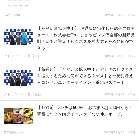
KASHIWAGI
2026年03月12日 02時
【ただいま拡大中！】TV通販に特化した総合プロデ
ュース！株式会社On・ショッピング倶楽部の新野見
剛さんをお迎え！ビジネスを拡大するために何がで
きる？
アトワジャパン株式会社
2026年02月18日 03時
【新番組】『ただいま拡大中！』アナタのビジネス
を拡大するために何ができる？ゲストと一緒に考え
るコンサルエンターテイメント番組がスタート！
アトワジャパン株式会社
2026年01月14日 03時
【12/16】ランチは660円、おつまみは330円から！
新宿に牛タン肉ダイニング『なか仲』オープン
株式会社favy
2025年12月10日 06時