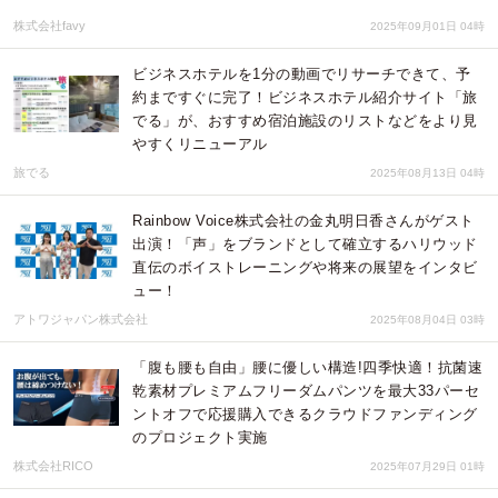
株式会社favy
2025年09月01日 04時
ビジネスホテルを1分の動画でリサーチできて、予
約まですぐに完了！ビジネスホテル紹介サイト「旅
でる」が、おすすめ宿泊施設のリストなどをより見
やすくリニューアル
旅でる
2025年08月13日 04時
Rainbow Voice株式会社の金丸明日香さんがゲスト
出演！「声」をブランドとして確立するハリウッド
直伝のボイストレーニングや将来の展望をインタビ
ュー！
アトワジャパン株式会社
2025年08月04日 03時
「腹も腰も自由」腰に優しい構造!四季快適！抗菌速
乾素材プレミアムフリーダムパンツを最大33パーセ
ントオフで応援購入できるクラウドファンディング
のプロジェクト実施
株式会社RICO
2025年07月29日 01時