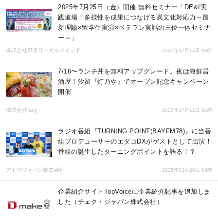
2025年7月25日（金）開催 無料セミナー「DE&I実
践道場：多様性を成果につなげる異文化対応力～最
新理論×留学生実演×ベテラン実話の三位一体セミナ
ー～」
株式会社東京リーガルマインド
2025年07月14日 06時
7/16〜ランチ丼を無料アップグレード。夜は海鮮居
酒屋！汐留『灯乃や』でオープン記念キャンペーン
開催
株式会社favy
2025年07月11日 01時
ラジオ番組『TURNING POINT(BAYFM78)』に当番
組プロデューサーのエダコDXがゲストとして出演！
番組の誕生したターニングポイントを語る！？
アトワジャパン株式会社
2025年03月20日 03時
企業紹介サイトTopVoiceに企業紹介記事を追加しま
した（チェク・ジャパン株式会社）