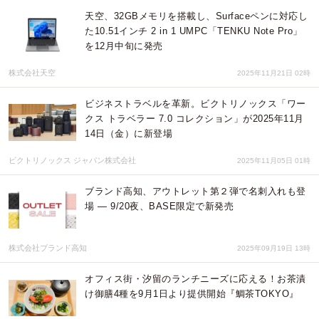
天空、32GBメモリを搭載し、Surfaceペンに対応し
た10.51インチ 2 in 1 UMPC「TENKU Note Pro」
を12月中旬に発売
株式会社天空
2025年11月21日 02時
ビジネストラベルを革新。ビクトリノックス「ワー
クス トラベラー 7.0 コレクション」が2025年11月
14日（金）に新登場
ビクトリノックス ジャパン株式会社
2025年11月05日 01時
ブランド高知、アウトレット第２弾で名刺入れも登
場 ― 9/20夜、BASE限定で新発売
株式会社ブランド高知
2025年09月19日 13時
オフィス街・汐留のランチニーズに応える！お茶漬
け御膳4種を9月1日より提供開始『鯛茶TOKYO』