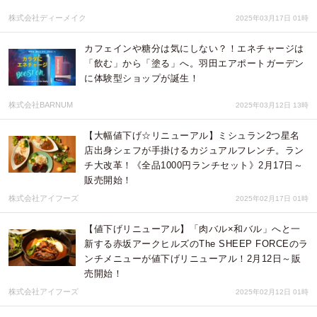
株式会社ディーメイク
2025年03月17日 01時
カフェインや糖分は気にしない？！エネチャージは
「飲む」から「塗る」へ。羽田エアポートガーデン
に体験型ショップが誕生！
株式会社BARNUM
2025年03月12日 13時
【大幅値下げ☆リニューアル】ミシュラン2つ星名
店出身シェフが手掛けるカジュアルフレンチ。ラン
チ大改革！《全品1000円ランチセット》2月17日～
販売開始！
株式会社アイフーズ
2025年02月17日 01時
【値下げリニューアル】「肉バル×和バル」へと一
新する赤坂アークヒルズのThe SHEEP FORCEのラ
ンチメニューが値下げリニューアル！2月12日～販
売開始！
株式会社アイフーズ
2025年02月12日 01時