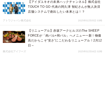
【アイダユキオの未来ハックチャンネル】株式会社
TOUCH TO GO 代表の阿久津 智紀さんが無人決済
店舗システムで創出したい未来とは！？
アトワジャパン株式会社
2025年02月05日 03時
【リニューアル】赤坂アークヒルズのThe SHEEP
FORCEが「肉バル×和バル」へメニュー一新！物価
高だからこそ“安さ”にこだわるリニューアル！2月12
日～
株式会社アイフーズ
2025年02月04日 02時
【岩波英知による合宿】熱海で2025年 2/21~25開
催！ 瞑想リトリート合宿、自己啓発合宿、スピリ
チュアル合宿セミナー体験者も初日から過去の効果
超越を約束！
Dream Art
2025年01月19日 06時
リユースPCのリングロー、無期限保証×最新
Office！『お得・安心・実用性』が詰まったR∞PC
福袋登場！ 最大3万円割引！