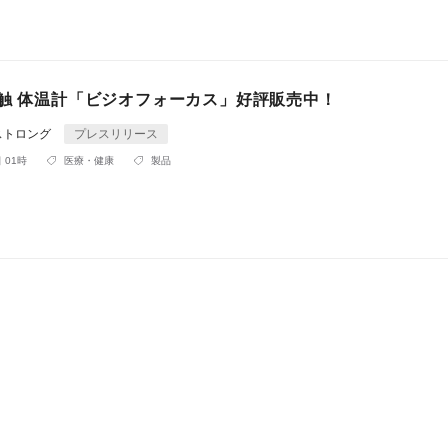
接触 体温計「ビジオフォーカス」好評販売中！
ストロング
プレスリリース
 01時
医療・健康
製品