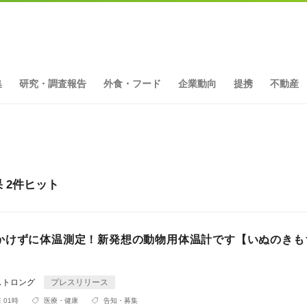
集
研究・調査報告
外食・フード
企業動向
提携
不動産
 2件ヒット
かけずに体温測定！新発想の動物用体温計です【いぬのきもち
ストロング
プレスリリース
 01時
医療・健康
告知・募集