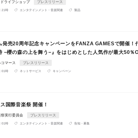
ンドライフショップ
プレスリリース
 21時
エンタテインメント・音楽関連
製品
発売20周年記念キャンペーンをFANZA GAMESで開催！
 −櫻の森の上を舞う−』をはじめとした人気作が最大50％O
ルコマース
プレスリリース
 01時
ネットサービス
キャンペーン
リス国際音楽祭 開催！
楽祭実行委員会
プレスリリース
 01時
エンタテインメント・音楽関連
告知・募集