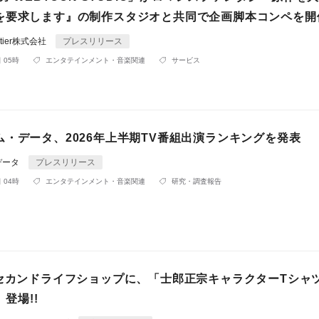
を要求します』の制作スタジオと共同で企画脚本コンペを開
rontier株式会社
プレスリリース
 05時
エンタテインメント・音楽関連
サービス
ム・データ、2026年上半期TV番組出演ランキングを発表
データ
プレスリリース
 04時
エンタテインメント・音楽関連
研究・調査報告
nセカンドライフショップに、「士郎正宗キャラクターTシャ
、登場!!