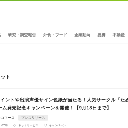
集
研究・調査報告
外食・フード
企業動向
提携
不動産
ヒット
00ポイントや出演声優サイン色紙が当たる！人気サークル「た
ーム発売記念キャンペーンを開催！【9月18日まで】
ルコマース
プレスリリース
 07時
ネットサービス
キャンペーン