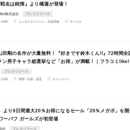
作戦名は純情』より橘蓮が登場！
rontier株式会社
プレスリリース
 04時
エンタテインメント・音楽関連
サービス
山田剛の名作が大量無料！『好きです鈴木くん!!』72時間全
ン男子キャラ総選挙など「お得」が満載！｜フラコミlike!
プレスリリース
 02時
新聞・出版・放送
キャンペーン
）より9日間最大20％お得になるセール「20％メガポ」を開
パワーパフ ガールズが初登場
同会社
プレスリリース