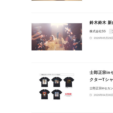
鈴木鈴木 新
株式会社SS
2026年05月29日
士郎正宗i
クターTシャツ
士郎正宗inセカ
2026年04月30日