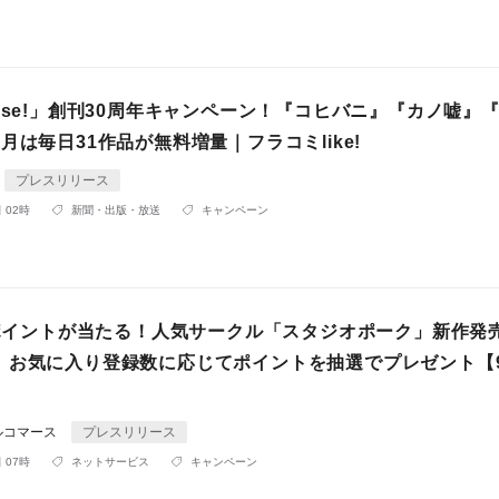
ese!」創刊30周年キャンペーン！『コヒバニ』『カノ嘘』
月は毎日31作品が無料増量｜フラコミlike!
プレスリリース
 02時
新聞・出版・放送
キャンペーン
00ポイントが当たる！人気サークル「スタジオポーク」新作発
、お気に入り登録数に応じてポイントを抽選でプレゼント【9
ルコマース
プレスリリース
 07時
ネットサービス
キャンペーン