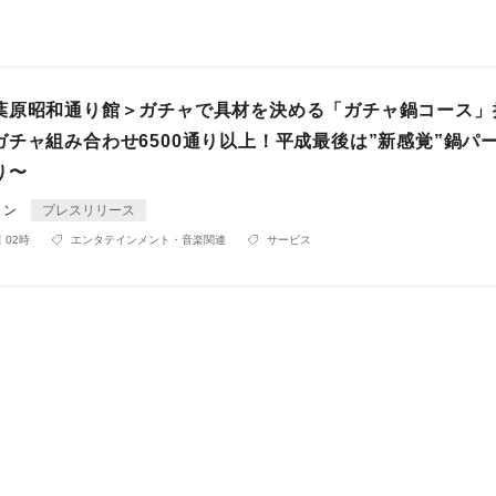
葉原昭和通り館＞ガチャで具材を決める「ガチャ鍋コース」
ガチャ組み合わせ6500通り以上！平成最後は”新感覚”鍋パ
り〜
トン
プレスリリース
 02時
エンタテインメント・音楽関連
サービス