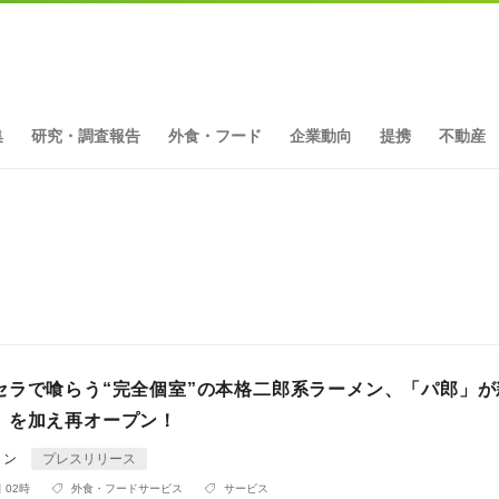
集
研究・調査報告
外食・フード
企業動向
提携
不動産
ト
セラで喰らう“完全個室”の本格二郎系ラーメン、「パ郎」が
』を加え再オープン！
トン
プレスリリース
 02時
外食・フードサービス
サービス