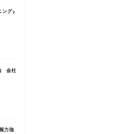
ニング』
施 会社
広報力強