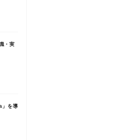
識・実
la」を導