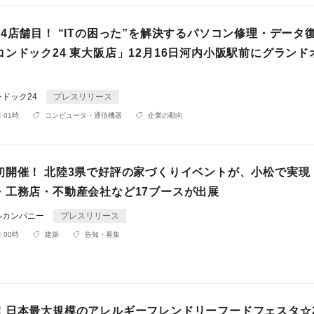
4店舗目！ “ITの困った”を解決するパソコン修理・データ
ンドック24 東大阪店」12月16日河内小阪駅前にグランド
ドック24
プレスリリース
 01時
コンピュータ・通信機器
企業の動向
初開催！ 北陸3県で好評の家づくりイベントが、小松で実現
・工務店・不動産会社など17ブースが出展
ルカンパニー
プレスリリース
 00時
建築
告知・募集
！日本最大規模のアレルギーフレンドリーフードフェスタ☆2