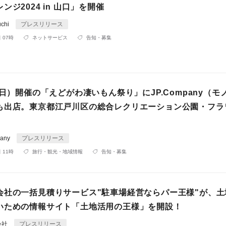
ンジ2024 in 山口」を開催
uchi
プレスリリース
 07時
ネットサービス
告知・募集
（日）開催の「えどがわ凄いもん祭り」にJP.Company（モ
も出店。東京都江戸川区の総合レクリエーション公園・フラ
any
プレスリリース
 11時
旅行・観光・地域情報
告知・募集
会社の一括見積りサービス"駐車場経営ならパー王様"が、土
いための情報サイト「土地活用の王様」を開設！
会社
プレスリリース