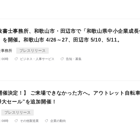
政書士事務所、和歌山市・田辺市で「和歌山県中小企業成長
開催。和歌山市 4/26～27、田辺市 5/10、5/11。
士事務所
プレスリリース
 00時
ビジネス・人事サービス
告知・募集
開催決定！】 ご来場できなかった方へ。アウトレット自転
掃大セール”を追加開催！
プレスリリース
 08時
その他製造業
企業の動向