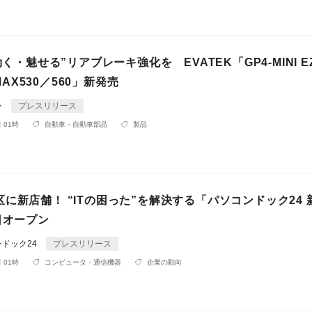
“効く・魅せる”リアブレーキ強化を EVATEK「GP4-MINI 
-MAX530／560」新発売
ン
プレスリリース
 01時
自動車・自動車部品
製品
に新店舗！ “ITの困った”を解決する「パソコンドック24 
日オープン
ドック24
プレスリリース
 01時
コンピュータ・通信機器
企業の動向