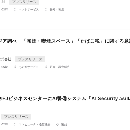
uchi
プレスリリース
 03時
ネットサービス
告知・募集
ジア調べ 「喫煙・喫煙スペース」「たばこ税」に関する意
株式会社
プレスリリース
 05時
その他サービス
研究・調査報告
JビジネスセンターにAI警備システム「AI Security asil
プレスリリース
 02時
コンピュータ・通信機器
製品