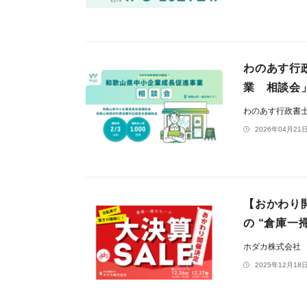
わのあす行
業 相談会」を
わのあす行政書
2026年04月21日
【おかわり
の “倉庫一
ホダカ株式会社
2025年12月18日