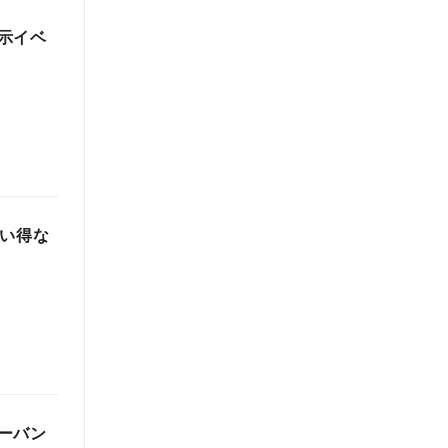
示イベ
買い得な
ーバン