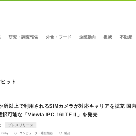
集
研究・調査報告
外食・フード
企業動向
提携
不動産
件ヒット
00か所以上で利用されるSIMカメラが対応キャリアを拡充 国
可能な「Viewla IPC-16LTEⅡ」を発売
社
プレスリリース
 06時
コンピュータ・通信機器
製品