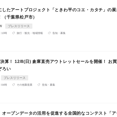
にしたアートプロジェクト「ときわ平のコエ・カタチ」の展
！（千葉県松戸市）
W
プレスリリース
 10時
旅行・観光・地域情報
告知・募集
決算！ 12/8(日) 倉庫直売アウトレットセールを開催！ お
ぞろい
プレスリリース
 04時
その他製造業
告知・募集
】オープンデータの活用を促進する全国的なコンテスト「ア