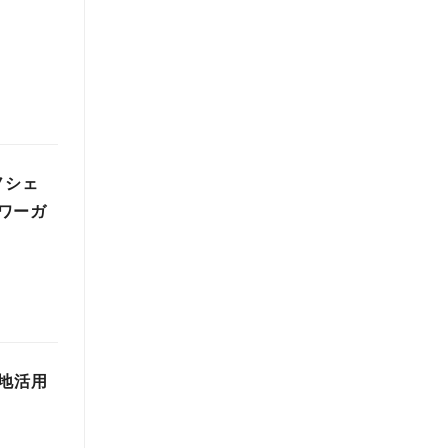
ノシェ
ワーガ
地活用