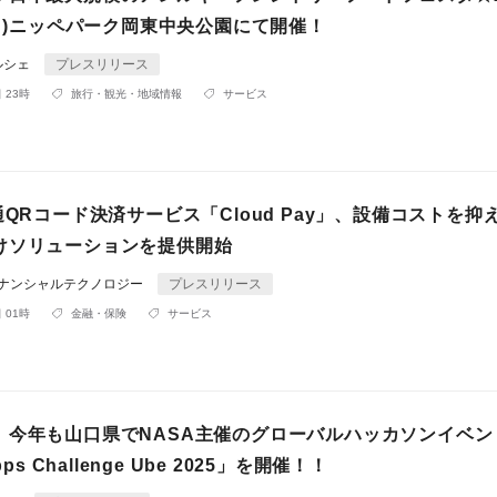
(日)ニッペパーク岡東中央公園にて開催！
ルシェ
プレスリリース
 23時
旅行・観光・地域情報
サービス
通QRコード決済サービス「Cloud Pay」、設備コストを抑
けソリューションを提供開始
ィナンシャルテクノロジー
プレスリリース
 01時
金融・保険
サービス
】今年も山口県でNASA主催のグローバルハッカソンイベン
pps Challenge Ube 2025」を開催！！