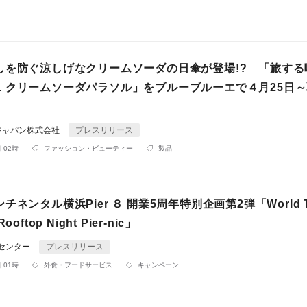
しを防ぐ涼しげなクリームソーダの日傘が登場!? 「旅する
Wpc. クリームソーダパラソル」をブルーブルーエで４月25日
ジャパン株式会社
プレスリリース
 02時
ファッション・ビューティー
製品
ネンタル横浜Pier ８ 開業5周年特別企画第2弾「World T
oftop Night Pier-nic」
Rセンター
プレスリリース
 01時
外食・フードサービス
キャンペーン