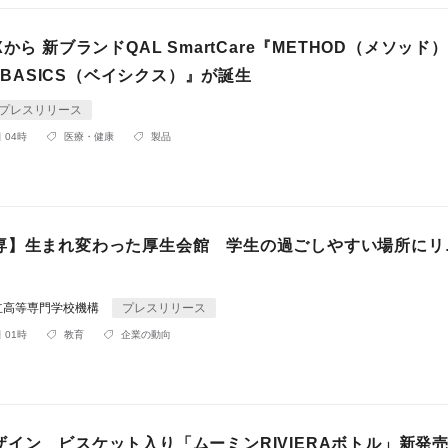
から 新ブランドQAL SmartCare『METHOD（メソッド
e『BASICS（ベイシクス）』が誕生
プレスリリース
 04時
医療・健康
製品
専】生まれ変わった厚生会館 学生の過ごしやすい場所にリ
立高等専門学校機構
プレスリリース
 01時
教育
企業の動向
ザイン ビスケット入り「ムーミンRIVIERAボトル」新発