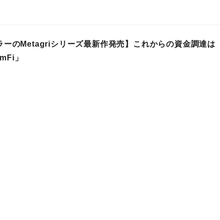
ーのMetagriシリーズ最新作発売】これからの資金調達は
rmFi」
プレスリリース
 03時
農林水産
キャンペーン
NFT解禁】 日本初の農業DAOにより、スイカ
agriLabo Suica Collection」を発売開始！
プレスリリース
 10時
農林水産
キャンペーン