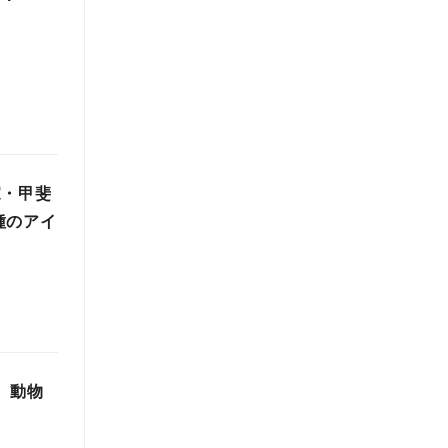
家・甲斐
種のアイ
念 動物