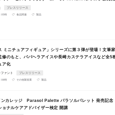
社
プレスリリース
 05時
食品関連
製品
ス ミニチュアフィギュア」シリーズに第３弾が登場！文筆
監修のもと、ババヘラアイスや長崎カステラアイスなど全5
ュア化
レファント
プレスリリース
 08時
その他製造業
製品
ンカレッジ Parasol Palette パラソルパレット 発売記
ショナルケアアドバイザー検定 開講