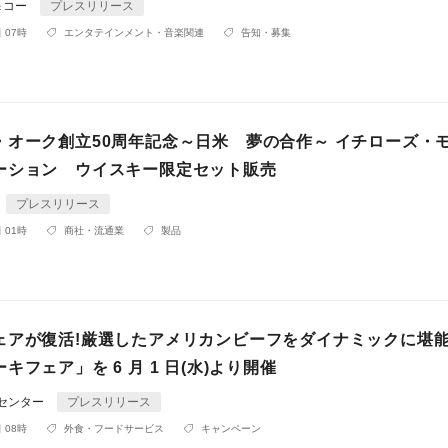
＆コー
プレスリリース
 07時
エンタテインメント・音楽関連
告知・募集
・オーク創立50周年記念～日米 夢の合作～ イチローズ・
ーション ウイスキー限定セット販売
プレスリリース
 01時
商社・流通業
製品
ェアが復活!厳選したアメリカンビーフをダイナミックに堪能
キフェア」を 6 月 1 日(水)より開催
Rセンター
プレスリリース
 08時
外食・フードサービス
キャンペーン