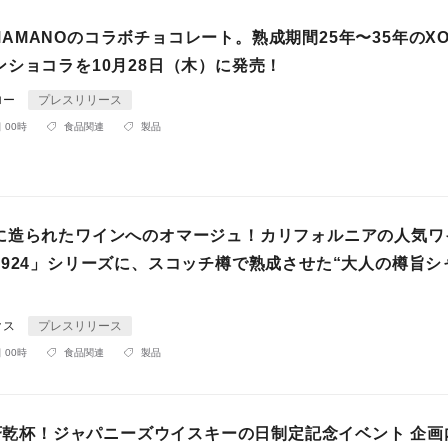
or×MAMANOのコラボチョコレート。熟成期間25年〜35年のX
ンショコラを10月28日（木）に発売！
ロー
プレスリリース
 00時
食品関連
製品
に造られたワインへのオマージュ！カリフォルニアの人気ワ
1924」シリーズに、スコッチ樽で熟成させた“大人の樽旨シ
クス
プレスリリース
 00時
食品関連
製品
一斉乾杯！ジャパニーズウイスキーの日制定記念イベント 企