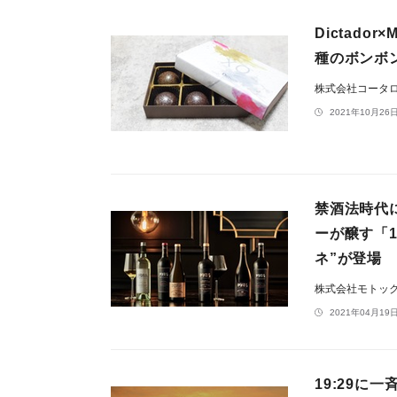
Dictad
種のボンボ
株式会社コータ
2021年10月26日
禁酒法時代
ーが醸す「
ネ”が登場
株式会社モトッ
2021年04月19日
19:29に