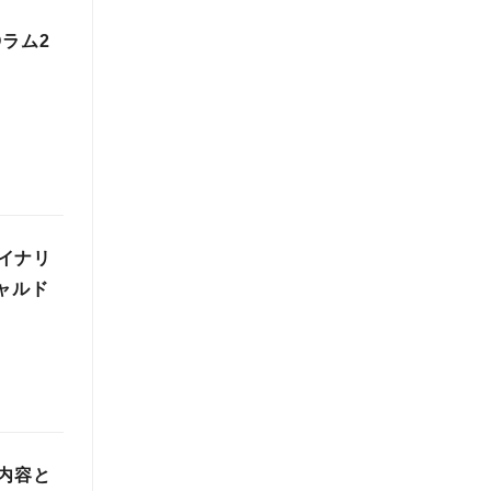
Oラム2
イナリ
ャルド
画内容と