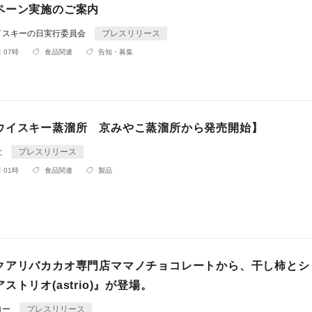
ペーン実施のご案内
イスキーの日実行委員会
プレスリリース
 07時
食品関連
告知・募集
ウイスキー蒸溜所 京みやこ蒸溜所から発売開始】
社
プレスリリース
 01時
食品関連
製品
クアリバカカオ専門店ママノチョコレートから、干し柿とシ
ストリオ(astrio)』が登場。
ロー
プレスリリース