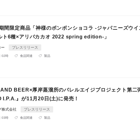
の期間限定商品「神様のボンボンショコラ -ジャパニーズウ
6種×アリバカカオ 2022 spring edition-」
ロー
プレスリリース
 02時
食品関連
製品
ISLAND BEER×厚岸蒸溜所のバレルエイジプロジェクト第二
 I.P.A.』が11月20日(土)に発売！
グ株式会社
プレスリリース
 03時
食品関連
製品