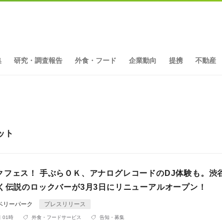
集
研究・調査報告
外食・フード
企業動向
提携
不動産
ット
クフェス！ 手ぶらＯＫ、アナログレコードのDJ体験も。渋
続く伝説のロックバーが3月3日にリニューアルオープン！
ベリーパーク
プレスリリース
 01時
外食・フードサービス
告知・募集