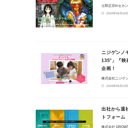
士郎正宗inセカ
2026年06月24日
ニジゲンノモ
135°」
企画！
株式会社ニジゲ
2026年06月23日
出社から退
トフォーム『
株式会社 GROWTH