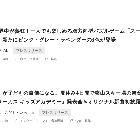
kで世界中が熱狂！一人でも楽しめる双方向型パズルゲーム「ス
、新たにピンク・グレー・ラベンダーの3色が登場
APAN
プレスリリース
 04時
商社・流通業
製品
」が子どもの自信になる。夏休み4日間で狭山スキー場の舞
サーカス キッズアカデミー』発表会＆オリジナル新曲初披
ス こどもといっしょ
プレスリリース
 02時
エンタテインメント・音楽関連
告知・募集