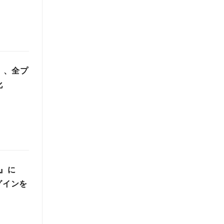
d」、全プ
化
用』に
グインを