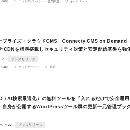
 06時
エンタテインメント・音楽関連
キャンペーン
プライズ・クラウドCMS「Connecty CMS on Deman
FとCDNを標準搭載しセキュリティ対策と安定配信基盤を強
ティ
プレスリリース
 03時
ネットサービス
製品
MO（AI検索最適化）の無料ツールを『入れるだけで安全運
自身が公開するWordPressツール群の更新一元管理プラ
ンシャル
プレスリリース