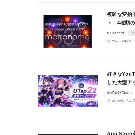
複雑な変拍子
ト 4種類
531record
プ
2026年08月03日
好きなYou
した大型アッ
株式会社Code an
2026年07月22日
App Sto