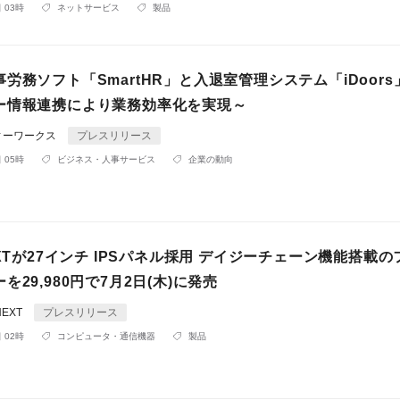
 03時
ネットサービス
製品
労務ソフト「SmartHR」と入退室管理システム「iDoors
ー情報連携により業務効率化を実現～
ィーワークス
プレスリリース
 05時
ビジネス・人事サービス
企業の動向
EXTが27インチ IPSパネル採用 デイジーチェーン機能搭載の
を29,980円で7月2日(木)に発売
NEXT
プレスリリース
 02時
コンピュータ・通信機器
製品