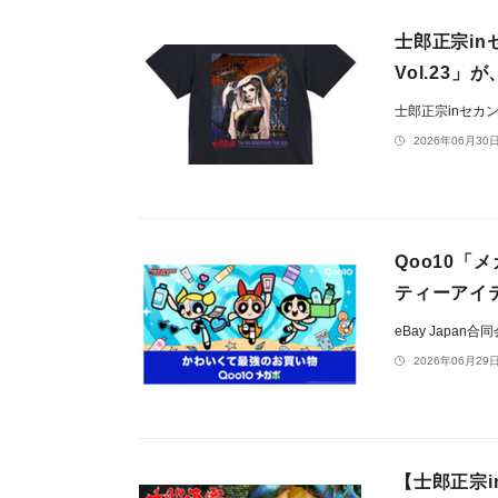
士郎正宗i
Vol.23」が
士郎正宗inセカ
2026年06月30日
Qoo10
ティーアイ
eBay Japan合
2026年06月29日
【士郎正宗