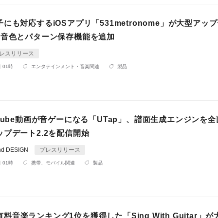
にも対応するiOSアプリ「531metronome」が大型アッ
の音色とパターン保存機能を追加
レスリリース
 01時
エンタテインメント・音楽関連
製品
Tube動画が音ゲーになる「UTap」、譜面生成エンジンを
プデート2.2を配信開始
d DESIGN
プレスリリース
 01時
携帯、モバイル関連
製品
re有料音楽ランキング1位を獲得した「Sing With Guitar」