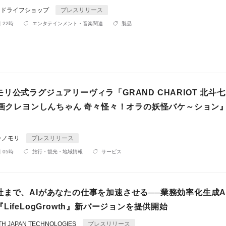
ンドライフショップ
プレスリリース
 22時
エンタテインメント・音楽関連
製品
リ公式ラグジュアリーヴィラ「GRAND CHARIOT 北斗
『映画クレヨンしんちゃん 奇々怪々！オラの妖怪バケ～ション
ンノモリ
プレスリリース
 05時
旅行・観光・地域情報
サービス
社まで、AIがあなたの仕事を加速させる──業務効率化生成A
LifeLogGrowth』新バージョンを提供開始
 JAPAN TECHNOLOGIES
プレスリリース