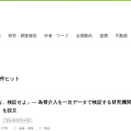
集
研究・調査報告
外食・フード
企業動向
提携
不動産
0件ヒット
な、検証せよ」— 為替介入を一次データで検証する研究機
」を設立
プレスリリース
 07時
金融・保険
製品