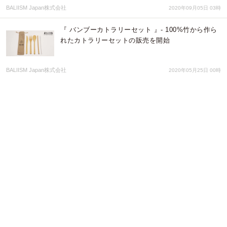
BALIISM Japan株式会社
2020年09月05日 03時
『 バンブーカトラリーセット 』- 100%竹から作ら
れたカトラリーセットの販売を開始
BALIISM Japan株式会社
2020年05月25日 00時
名入れ刻印のバンブーストローと持ち運べるケース
がセットになったタイプ新登場！
BALIISM Japan株式会社
2020年04月13日 00時
4/30まで限定！ギフトにもぴったりな『
Sustainable Pouchマイストローセット 』スプリン
グ限定パッケージが登場！
BALIISM Japan株式会社
2020年04月03日 06時
OKWAVEの感謝経済に参画！毎月5名様にバンブー