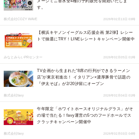
メージミニ香水全4種の予約販売を開始いたしま
す。
株式会社COZY WAVE
2026年02月13日 03時
【横浜キヤノンイーグルス応援企画 第2弾】レシー
トで抽選にTRY！LINEレシートキャンペーン開催中
みなとみらいPRセンター
2026年02月05日 01時
TV企画から生まれた“8席の行列ができるラーメン
店”が東京初進出！ イタリアン×濃厚豚骨で話題の
『伊太そば』が2/20汐留にオープン
株式会社favy
2026年02月04日 01時
午年限定「ホワイトホースオリジナルグラス」がそ
の場で当たる！favy運営の5つのフードホールでス
クラッチキャンペーン開催中
株式会社favy
2026年02月03日 04時