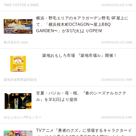
TAKE COFFEE & BAKE
2026年03月14日 07時
横浜・野毛エリアのキアラガーデン野毛 9F屋上に
て、「横浜桜木町OCTAGON〜屋上BBQ
GARDEN〜」が3/17(火)よりOPEN!
株式会社G-style
2026年03月12日 06時
築地おもしろ市場 『築地市場ル』開催！
築地共栄商業協同組合
2026年03月03日 06時
甘夏・バジル・苺・桜。『春のシーズナルカクテ
ル』を3/1(日)より提供
みなとみらいPRセンター
2026年03月02日 04時
TVアニメ『勇者のクズ』に登場するキャラクターイ