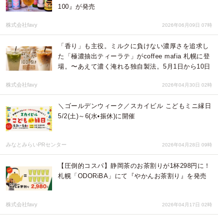
100』が発売
株式会社favy
2026年06月09日 07時
「香り」も主役。ミルクに負けない濃厚さを追求し
た「極濃抽出ティーラテ」がcoffee mafia 札幌に登
場。〜あえて濃く淹れる独自製法。5月1日から10日
株式会社favy
2026年04月30日 02時
＼ゴールデンウィーク／スカイビル こどもミニ縁日
5/2(土)～6(水•振休)に開催
みなとみらいPRセンター
2026年04月28日 09時
【圧倒的コスパ】静岡茶のお茶割りが1杯298円に！
札幌「ODORiBA」にて『やかんお茶割り』を発売
株式会社favy
2026年04月17日 02時