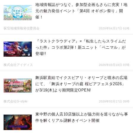
地域情報誌がつなぐ。参加型企画もさらに充実！地
元の魅力発信イベント「第4回 オギボン祭り」開
催！
荻窪地域情報発信委員会
2026年04月17日 01時
『ラストクラウディア』×『転生したらスライムだ
った件』コラボ第2弾！新ユニット「ベニマル」が
登場!!
株式会社アイディス
2026年03月19日 07時
舞浜駅直結でイクスピアリ・オリーブと噴水の広場
にて、「舞浜オリーブの庭 桜ビアフェスタ2026」
が3/19(木)より期間限定OPEN!
株式会社G-style
2026年03月17日 06時
東中野の個人店10店舗以上が協力街を巡りながら事
件を解くリアル謎解きイベント開催