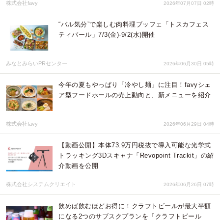
株式会社favy
2026年07月07日 02時
“バル気分”で楽しむ肉料理ブッフェ「トスカフェス
ティバール」7/3(金)-9/2(水)開催
みなとみらいPRセンター
2026年06月30日 05時
今年の夏もやっぱり「冷やし麺」に注目！favyシェ
ア型フードホールの売上動向と、新メニューを紹介
株式会社favy
2026年06月29日 04時
【動画公開】本体73.9万円税抜で導入可能な光学式
トラッキング3Dスキャナ「Revopoint Trackit」の紹
介動画を公開
株式会社システムクリエイト
2026年06月26日 07時
飲めば飲むほどお得に！クラフトビールが最大半額
になる2つのサブスクプランを『クラフトビール