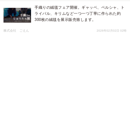
手織りの絨毯フェア開催。ギャッベ、ペルシャ、ト
ライバル、キリムなど一つ一つ丁寧に作られた約
300枚の絨毯を展示販売致します。
株式会社 ごえん
2026年02月02日 02時
【2/1】数量限定！手ごねハンバーグ丼が980円。塩
竈の実力派焼肉店の新ブランド『肉愛惚れ』が仙台
駅近にオープン
株式会社favy
2026年01月20日 04時
株式会社COZYWAVEは、TVアニメ「ガチアクタ」
に登場するキャラクターをイメージした香水全4種
の予約販売を開始いたします。
株式会社COZY WAVE
2026年01月16日 04時
【津みやび／鈴鹿みやび】「第3回 日本酒バル 26年
冬」開催三重の地酒×信越の地酒 1月13日～3月1日
期間限定