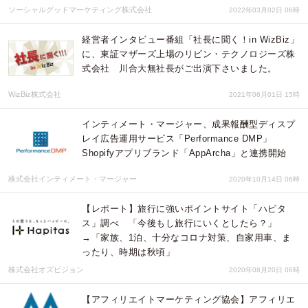
ソーシャルグッドマーケティング株式会社
2022年03月02日 06時
経営者インタビュー番組「社長に聞く！in WizBiz」
に、東証マザーズ上場のリビン・テクノロジーズ株
式会社 川合大無社長がご出演下さいました。
WizBiz株式会社
2021年06月01日 15時
インティメート・マージャー、成果報酬型ディスプ
レイ広告運用サービス「Performance DMP」
Shopifyアプリブランド「AppArcha」と連携開始
株式会社インティメート・マージャー
2020年10月14日 06時
【レポート】旅行に強いポイントサイト「ハピタ
ス」調べ 「今後もし旅行にいくとしたら？」
→「家族、1泊、十分なコロナ対策、自家用車、ま
ったり、時期は秋頃」
株式会社オズビジョン
2020年08月20日 06時
【アフィリエイトマーケティング協会】アフィリエ