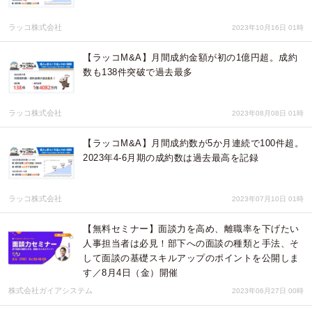
ラッコ株式会社
2023年10月16日 01時
【ラッコM&A】月間成約金額が初の1億円超。成約
数も138件突破で過去最多
ラッコ株式会社
2023年08月08日 01時
【ラッコM&A】月間成約数が5か月連続で100件超。
2023年4-6月期の成約数は過去最高を記録
ラッコ株式会社
2023年07月10日 01時
【無料セミナー】面談力を高め、離職率を下げたい
人事担当者は必見！部下への面談の種類と手法、そ
して面談の基礎スキルアップのポイントを公開しま
す／8月4日（金）開催
株式会社ガイアシステム
2023年06月27日 00時