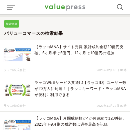
検索結果
バリューコマースの検索結果
【ラッコM&A】サイト売買 累計成約金額20億円突
破。5ヶ月半で5億円、12ヶ月で10億円の増加
ラッコ株式会社
2023年12月08日 01時
ラッコWEBサービス共通ID【ラッコID】ユーザー数
が20万人に到達！｜ラッコキーワード・ラッコM&A
が便利に利用できる
ラッコ株式会社
2023年11月22日 03時
【ラッコM&A】月間成約数が4か月連続で120件超。
2023年7-9月期の成約数は過去最高を記録