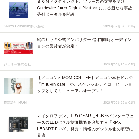
ＳＯＭＰＯダイレクト、ソラーズの支援を受け
Guidewire Jutro Digital Platformによる新たな事故
受付ポータルを開設
Sollers Consulting株式会社
2026年07月09日 01時
靴のヒラキ公式アンバサダー2部門同時オーディシ
ョンの受賞者が決定！
ジェミー株式会社
2026年06月30日 04時
【メニコン×IMOM COFFEE】メニコン本社ビルの
「miru-on cafe」が、スペシャルティコーヒーショ
ップとしてリニューアルオープン！
株式会社IMOM
2026年06月29日 01時
マイクロファン、TRYGEARにHUB75インターフェ
ースのLEDパネル制御機能を追加する「RPX-
LEDART-FUNX」発売！情報のデジタル化の演習に
最適