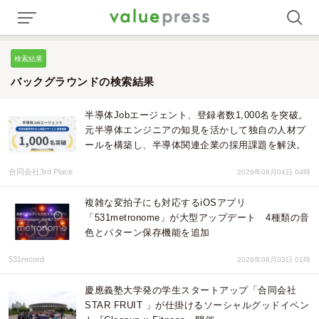
検索結果
バックグラウンドの検索結果
半導体Jobエージェント、登録者数1,000名を突破。
元半導体エンジニアの知見を活かして独自の人材プ
ールを構築し、半導体関連企業の採用課題を解決。
合同会社3rd Place
2026年08月04日 04時
複雑な変拍子にも対応するiOSアプリ
「531metronome」が大型アップデート 4種類の音
色とパターン保存機能を追加
531record
2026年08月03日 01時
慶應義塾大学発の学生スタートアップ「合同会社
STAR FRUIT 」が仕掛けるソーシャルグッドイベン