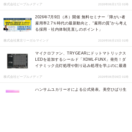
株式会社ピープルメディア
2026年06月17日 01時
2026年7月9日（木）開催 無料セミナー「障がい者
雇用率2.7％時代の最新動向と、“雇用の質”から考え
る採用・社内体制見直しのポイント」
株式会社東京リーガルマインド
2026年06月15日 01時
マイクロファン、TRYGEARにドットマトリックス
LEDを追加するシールド「XDML-FUNX」発売！ダ
イナミック点灯処理や割り込み処理を学ぶのに最適
株式会社ピープルメディア
2026年06月09日 01時
ハンサムユカリーオによる公式発表。美空ひばり生
誕記念日の5月29日に圧倒的な存在感と天才的な歌
声で奇跡のデビュー！
オフィスウスキプレスティジューモデルズ
2026年05月25日 03時
群馬県邑楽郡板倉町が実施する「板倉町婚活支援
金」の対象サービスにマリッシュが選定