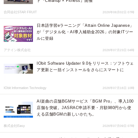
ト『Cleanup × Fitness』開催
合同会社STAR FRUIT
2026年08月02日 07時
日本語学習eラーニング「Attain Online Japanese」
が「デジタル化・AI導入補助金2026」の対象ITツー
ルに登録
アテイン株式会社
2026年07月23日 04時
IObit Software Updater 9.0をリリース：ソフトウェ
ア更新と一括インストールをさらにスマートに
IObit Information Technology
2026年07月16日 10時
AI楽曲の店舗BGMサービス「BGM Pro」、導入100
店舗を突破。JASRAC申請不要・月額980円から使
える店舗BGMの新しいかたち。
株式会社Easy
2026年07月09日 07時