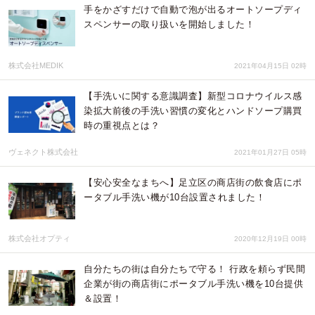
手をかざすだけで自動で泡が出るオートソープディ
スペンサーの取り扱いを開始しました！
株式会社MEDIK
2021年04月15日 02時
【手洗いに関する意識調査】新型コロナウイルス感
染拡大前後の手洗い習慣の変化とハンドソープ購買
時の重視点とは？
ヴェネクト株式会社
2021年01月27日 05時
【安心安全なまちへ】足立区の商店街の飲食店にポ
ータブル手洗い機が10台設置されました！
株式会社オプティ
2020年12月19日 00時
自分たちの街は自分たちで守る！ 行政を頼らず民間
企業が街の商店街にポータブル手洗い機を10台提供
＆設置！