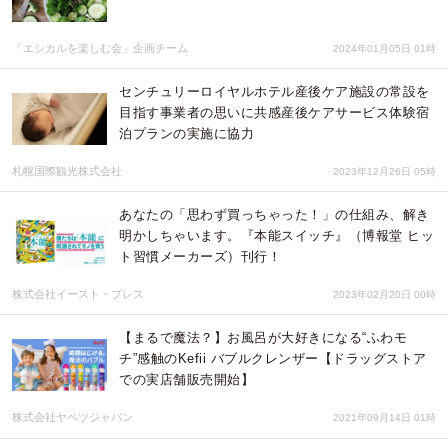
「エシカルを楽しむ会」企画チーム
2024年01月05日 01時
センチュリーロイヤルホテル産後ケア施設の常設を
目指す事業者の思いに共感産後ケアサービス体験宿
泊プランの実施に協力
札幌国際観光株式会社
2023年12月26日 05時
あなたの「思わず買っちゃった！」の仕組み、解き
明かしちゃいます。『本能スイッチ』（博報堂 ヒッ
ト習慣メーカーズ）刊行！
株式会社イースト・プレス
2023年02月20日 00時
【まるで魔法？】お風呂が大好きになる“ふわモ
チ”感触のKefii バブルクレンザー【ドラッグストア
での実店舗販売開始】
株式会社ヤベツジャパン
2021年09月14日 01時