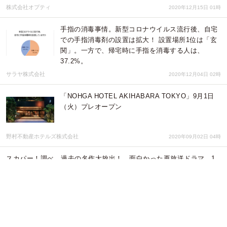
株式会社オプティ
2020年12月15日 01時
手指の消毒事情。新型コロナウイルス流行後、自宅
での手指消毒剤の設置は拡大！ 設置場所1位は「玄
関」。一方で、帰宅時に手指を消毒する人は、
37.2%。
サラヤ株式会社
2020年12月04日 02時
「NOHGA HOTEL AKIHABARA TOKYO」9月1日
（火）プレオープン
野村不動産ホテルズ株式会社
2020年09月02日 04時
スカパー！調べ 過去の名作大放出！ 面白かった再放送ドラマ 1
位「逃げ恥」2位「JIN-仁-」3位「野ブタ」「ごくせん」
ネットエイジア株式会社
2020年06月22日 05時
【沖縄県民限定】5670円でストレス解消を応援！！
県内初のドームホテル「うるまドーム」がコロナゼ
ロ・キャンペーンを開始！