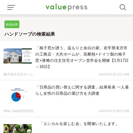
検索結果
ハンドソープの検索結果
「格子窓が誘う、温もりと余白の家」岩手県滝沢市
の工務店・大共ホームが、高断熱×ドイツ製の格子
窓×漆喰の注文住宅オープン見学会を開催【1月17日
～18日】
株式会社大共ホーム
2026年01月10日 02時
「日用品の買い替えに関する調査」結果発表 一人暮
らし女性の日用品の選び方を大調査
eBay Japan合同会社
2024年07月18日 01時
「エシカルを楽しむ会」を開催いたします。