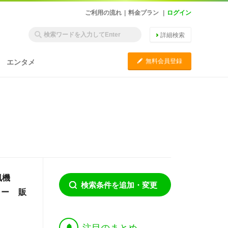
ご利用の流れ
|
料金プラン
|
ログイン
詳細検索
C
無料会員登録
エンタメ
扇風機
検索条件を追加・変更
ラー 販
†