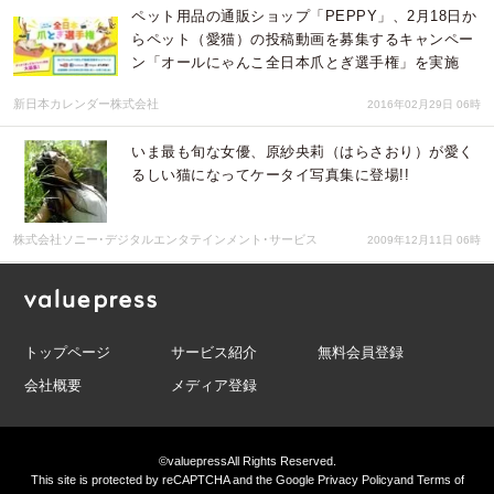
ペット用品の通販ショップ「PEPPY」、2月18日か
らペット（愛猫）の投稿動画を募集するキャンペー
ン「オールにゃんこ全日本爪とぎ選手権」を実施
新日本カレンダー株式会社
2016年02月29日 06時
いま最も旬な女優、原紗央莉（はらさおり）が愛く
るしい猫になってケータイ写真集に登場!!
株式会社ソニー･デジタルエンタテインメント･サービス
2009年12月11日 06時
トップページ
サービス紹介
無料会員登録
会社概要
メディア登録
©valuepress
All Rights Reserved.
This site is protected by reCAPTCHA and the Google
Privacy Policy
and
Terms of