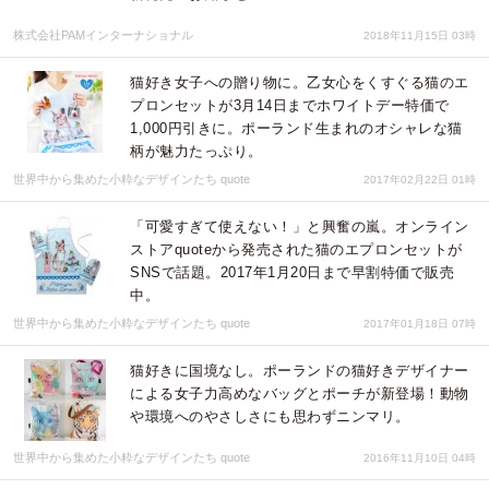
株式会社PAMインターナショナル
2018年11月15日 03時
猫好き女子への贈り物に。乙女心をくすぐる猫のエ
プロンセットが3月14日までホワイトデー特価で
1,000円引きに。ポーランド生まれのオシャレな猫
柄が魅力たっぷり。
世界中から集めた小粋なデザインたち quote
2017年02月22日 01時
「可愛すぎて使えない！」と興奮の嵐。オンライン
ストアquoteから発売された猫のエプロンセットが
SNSで話題。2017年1月20日まで早割特価で販売
中。
世界中から集めた小粋なデザインたち quote
2017年01月18日 07時
猫好きに国境なし。ポーランドの猫好きデザイナー
による女子力高めなバッグとポーチが新登場！動物
や環境へのやさしさにも思わずニンマリ。
世界中から集めた小粋なデザインたち quote
2016年11月10日 04時