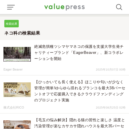
検索結果
ネコ科の検索結果
絶滅危惧種ツシマヤマネコの保護を支援大学生発チ
ャリティーブランド「EagerBeaver」、新コラボレ
ーションを開始
Eager Beaver
2025年10月07日 00時
【ひっかいても長く使える】ほこりや匂いが少なく
管理が簡単!ゆらゆら揺れるブランコを最大38パーセ
ントオフで応援購入できるクラウドファンディング
のプロジェクト実施
株式会社RICO
2025年08月25日 02時
【毛玉の悩み解決】隠れる猫の習性と楽しさ 温度と
汚染管理が楽なカサカサ隠れハウスを最大35パーセ