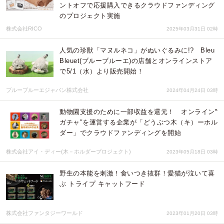
ントオフで応援購入できるクラウドファンディング
のプロジェクト実施
株式会社RICO
2025年03月31日 02時
人気の珍獣「マヌルネコ」がぬいぐるみに!? Bleu
Bleuet(ブルーブルーエ)の店舗とオンラインストア
で5/1（水）より販売開始！
ブルーブルーエジャパン株式会社
2024年04月24日 03時
動物園支援のために一部収益を還元！ オンライン‶
ガチャ″を運営する企業が「どうぶつ木（キ）ーホル
ダー」でクラウドファンディングを開始
株式会社アイ・ディー(木－ホルダープロジェクト)
2023年05月18日 03時
野生の本能を刺激！食いつき抜群！愛猫が泣いて喜
ぶ トライプ キャットフード
株式会社ファンタジーワールド
2023年01月20日 03時