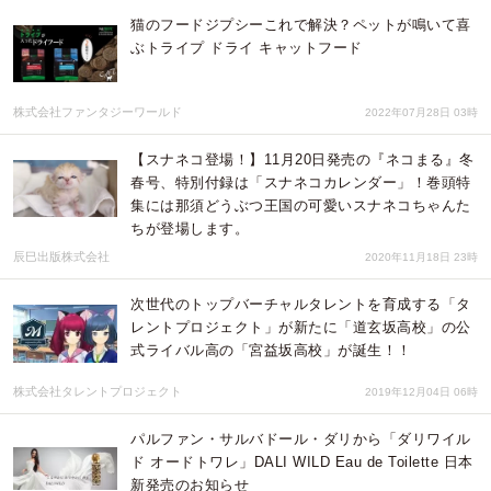
猫のフードジプシーこれで解決？ペットが鳴いて喜
ぶトライプ ドライ キャットフード
株式会社ファンタジーワールド
2022年07月28日 03時
【スナネコ登場！】11月20日発売の『ネコまる』冬
春号、特別付録は「スナネコカレンダー」！巻頭特
集には那須どうぶつ王国の可愛いスナネコちゃんた
ちが登場します。
辰巳出版株式会社
2020年11月18日 23時
次世代のトップバーチャルタレントを育成する「タ
レントプロジェクト」が新たに「道玄坂高校」の公
式ライバル高の「宮益坂高校」が誕生！！
株式会社タレントプロジェクト
2019年12月04日 06時
パルファン・サルバドール・ダリから「ダリワイル
ド オードトワレ」DALI WILD Eau de Toilette 日本
新発売のお知らせ