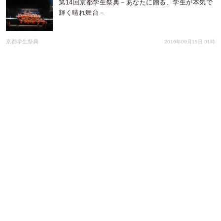
第14回京都学生祭典－あなたに贈る、学生が本気で
輝く晴れ舞台－
京都学生祭典
2016年09月15日 01時
80年代伝説の美脚クイーン田中美奈子さん登場 桐
谷美玲さんとミニスカ対決Y!mobile新
CM「1980SHOCK!」シリーズ「スカート1／3篇」7
月1日OA
ソフトバンク株式会社
2016年06月29日 01時
桐谷美玲とふてニャンが1980の時代へ ボディコン
ギャルとディスコでダンシング！Y!mobile新ＣＭ
「1980SHOCK」シリーズ6月10日(金)オンエア
ソフトバンク株式会社
2016年06月09日 01時
「YouCam ネイル」が日本でブランドとの協業を開
始。第1弾はパリ発のエコシックなネイルブランド
「キュア バザー」