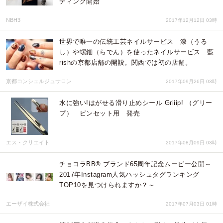
ディング開始
NBH3
2017年12月12日 03時
世界で唯一の伝統工芸ネイルサービス 漆（うる
し）や螺鈿（らでん）を使ったネイルサービス 藍
rishの京都店舗の開設。関西では初の店舗。
京都コンシェルジュサロン
2017年09月26日 03時
水に強い!はがせる滑り止めシール Griiip! （グリー
プ） ピンセット用 発売
エス・クリエイト
2017年08月09日 03時
チョコラBB® ブランド65周年記念ムービー公開～
2017年Instagram人気ハッシュタグランキング
TOP10を見つけられますか？～
エーザイ株式会社
2017年07月03日 01時