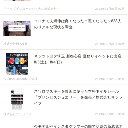
ギャップインターナショナル株式会社
2022年03月01日 01時
コロナで夫婦仲は良くなった？悪くなった？888人
のリアルな現状を調査
株式会社PLAN-B
2020年09月24日 00時
ネッツトヨタ埼玉 新都心店 夏祭りイベントに出店
8/3(土)、8/4(日)
BALIISM Japan株式会社
2019年07月29日 01時
スワロフスキーを贅沢に使った本格ネイルシール
「プリンセスジュエリー」を発売／株式会社サンラ
イフ
株式会社サンライフ
2019年02月05日 01時
今モデルやインスタグラマーの間で話題の新感覚ネ