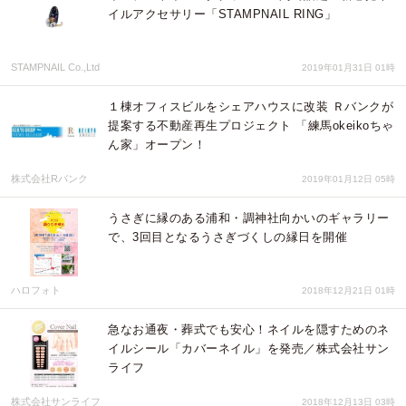
イルアクセサリー「STAMPNAIL RING」
STAMPNAIL Co.,Ltd
2019年01月31日 01時
１棟オフィスビルをシェアハウスに改装 Ｒバンクが
提案する不動産再生プロジェクト 「練馬okeikoちゃ
ん家」オープン！
株式会社Rバンク
2019年01月12日 05時
うさぎに縁のある浦和・調神社向かいのギャラリー
で、3回目となるうさぎづくしの縁日を開催
ハロフォト
2018年12月21日 01時
急なお通夜・葬式でも安心！ネイルを隠すためのネ
イルシール「カバーネイル」を発売／株式会社サン
ライフ
株式会社サンライフ
2018年12月13日 03時