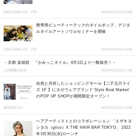
DSGLOBAL CO., LTD
2024年01月25日 04時
携帯用ビューティーテックのネイルポップ、デジタ
ルネイルアートソウルセミナーを開催
DSGLOBAL CO., LTD
2024年01月24日 06時
－京都 楽紙舘 『かみっこネイル』4月1日より一般販売！－
上村紙株式会社
2023年03月29日 01時
自然と共存したショッピングモール【二子玉川ライ
ズ 1F 】にヨガウェアブランド¨Style Boat Market¨
のPOP UP SHOPが期間限定オープン！
株式会社 丸一
2022年03月25日 00時
ヘアアーティストとのコラボレーション 「エザキヨ
シタカ（grico）X THE HAIR BAR TOKYO」 2022
年3月30日(水)ローンチ