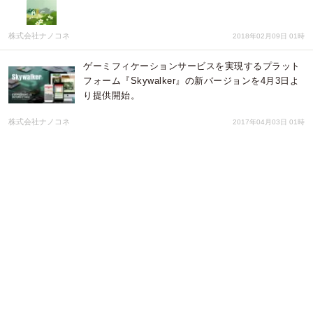
株式会社ナノコネ
2018年02月09日 01時
ゲーミフィケーションサービスを実現するプラット
フォーム『Skywalker』の新バージョンを4月3日よ
り提供開始。
株式会社ナノコネ
2017年04月03日 01時
【30カ国語以上対応】ナノコネクト最新作！ロック
な楽曲を多数収録したドラムシミュレーションゲー
ム「DRUM STAR」リリースのお知らせ
株式会社ナノコネ
2016年12月23日 02時
長寿乃里×ナノコネクトのスマート農業。遠隔地で
こだわりの無農薬野菜を育てる、農家とつながる新
サービス「野菜の達人」を提供開始。
株式会社ナノコネ
2016年03月22日 01時