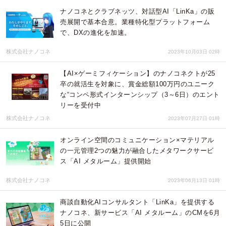
ナノコネとクラブネッツ、対話型AI「LinKa」の販
売展開で基本合意。業種特化型プラットフォーム
で、DXの進化を加速。
株式会社ナノコネ
2023年10月03日 02時
【AI×ゲーミフィケーション】のナノコネクトが25
卒の就活生を対象に、賞金総額100万円のユニーク
な“コンペ形式インターンシップ（3～6日）のエント
リーを受付中
株式会社ナノコネ
2023年07月27日 01時
オンライン空間のコミュニケーション×マテリアル
の一元管理2つの魅力が融合したメタワークサービ
ス「AI メタルーム」提供開始
株式会社ナノコネ
2023年06月13日 01時
商談自動化AIコンサルタント「LinKa」を提供する
ナノコネ、新サービス「AI メタルーム」のCMを6月
5日に公開