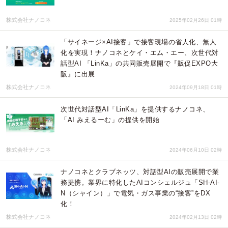
株式会社ナノコネ
2025年02月26日 01時
「サイネージ×AI接客」で接客現場の省人化、無人
化を実現！ナノコネとケイ・エム・エー、次世代対
話型AI 「LinKa」の共同販売展開で『販促EXPO大
阪』に出展
株式会社ナノコネ
2024年09月18日 01時
次世代対話型AI「LinKa」を提供するナノコネ、
「AI みえるーむ」の提供を開始
株式会社ナノコネ
2024年06月10日 02時
ナノコネとクラブネッツ、対話型AIの販売展開で業
務提携。業界に特化したAIコンシェルジュ「SH-AI-
N（シャイン）」で電気・ガス事業の“接客”をDX
化！
株式会社ナノコネ
2024年02月13日 02時