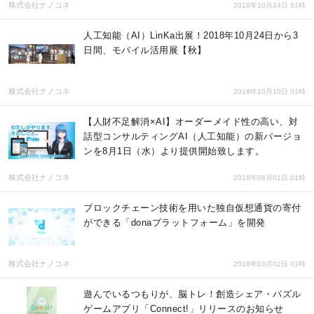
株式会社ナノコネ
2018年10月24日 01時
人工知能（AI）LinKa出展！2018年10月24日から3
日間、モバイル活用展【秋】
株式会社ナノコネ
2018年10月10日 01時
【人財不足解消×AI】オーダーメイド性の高い、対
話型コンサルティングAI（人工知能）の新バージョ
ンを8月1日（水）より提供開始致します。
株式会社ナノコネ
2018年08月01日 01時
ブロックチェーン技術を用いた独自仮想通貨の寄付
ができる「donaプラットフォーム」を開発
株式会社ナノコネ
2018年03月02日 01時
遊んでいるつもりが、脳トレ！創造シェア・パズル
ゲームアプリ「Connect!」リリースのお知らせ