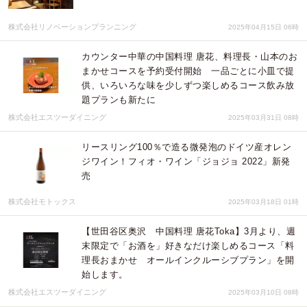
株式会社リノベーションプランニング
2025年04月15日 06時
カウンター中華の中国料理 唐花、料理長・山本のお
まかせコースを予約受付開始 一品ごとに小皿で提
供、いろいろな味を少しずつ楽しめるコース飲み放
題プランも新たに
株式会社エスツーダイニング
2025年03月31日 08時
リースリング100％で造る微発泡のドイツ産オレン
ジワイン！フィオ・ワイン「ジョジョ 2022」新発
売
株式会社モトックス
2025年03月18日 01時
【世田谷区奥沢 中国料理 唐花Toka】3月より、週
末限定で「お酒を」好きなだけ楽しめるコース「料
理長おまかせ オールインクルーシブプラン」を開
始します。
株式会社エスツーダイニング
2025年03月10日 08時