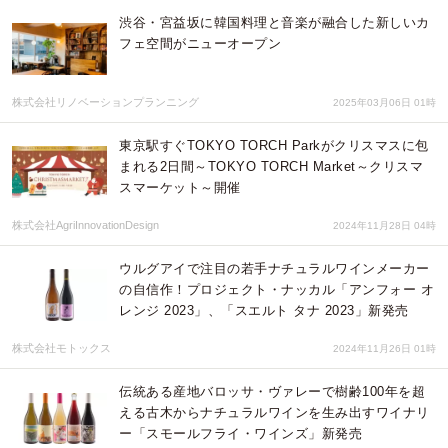
渋谷・宮益坂に韓国料理と音楽が融合した新しいカ
フェ空間がニューオープン
株式会社リノベーションプランニング
2025年03月06日 01時
東京駅すぐTOKYO TORCH Parkがクリスマスに包
まれる2日間～TOKYO TORCH Market～クリスマ
スマーケット～開催
株式会社AgriInnovationDesign
2024年11月28日 04時
ウルグアイで注目の若手ナチュラルワインメーカー
の自信作！プロジェクト・ナッカル「アンフォー オ
レンジ 2023」、「スエルト タナ 2023」新発売
株式会社モトックス
2024年11月26日 01時
伝統ある産地バロッサ・ヴァレーで樹齢100年を超
える古木からナチュラルワインを生み出すワイナリ
ー「スモールフライ・ワインズ」新発売