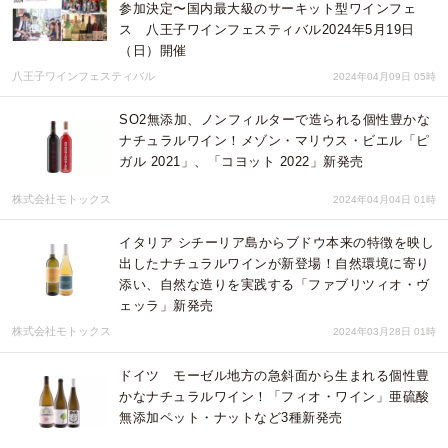
参加決定〜国内最大級のサーキット型ワインフェ
ス 八王子ワインフェスティバル2024年5月19日
（日）開催
八王子ワインフェスティバル
2024年04月09日 05時
SO2無添加、ノンフィルターで造られる個性豊かな
ナチュラルワイン！メゾン・マリウス・ビエル「ピ
ガル 2021」、「コヨット 2022」新発売
株式会社モトックス
2024年04月04日 01時
イタリア シチーリア島からブドウ本来の特徴を映し
出したナチュラルワインが新登場！自然環境に寄り
添い、自然な造りを実践する「ファブリツィオ・ヴ
ェッラ」新発売
株式会社モトックス
2024年03月28日 01時
ドイツ モーゼル地方の急斜面から生まれる個性豊
かなナチュラルワイン！「フィオ・ワイン」亜硫酸
無添加ペット・ナットなど3種新発売