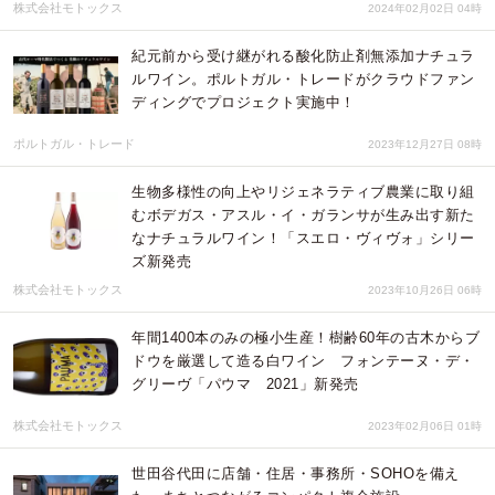
株式会社モトックス
2024年02月02日 04時
紀元前から受け継がれる酸化防止剤無添加ナチュラ
ルワイン。ポルトガル・トレードがクラウドファン
ディングでプロジェクト実施中！
ポルトガル・トレード
2023年12月27日 08時
生物多様性の向上やリジェネラティブ農業に取り組
むボデガス・アスル・イ・ガランサが生み出す新た
なナチュラルワイン！「スエロ・ヴィヴォ」シリー
ズ新発売
株式会社モトックス
2023年10月26日 06時
年間1400本のみの極小生産！樹齢60年の古木からブ
ドウを厳選して造る白ワイン フォンテーヌ・デ・
グリーヴ「パウマ 2021」新発売
株式会社モトックス
2023年02月06日 01時
世田谷代田に店舗・住居・事務所・SOHOを備え