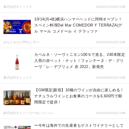
株式会社モトックス
2024年10月23日 01時
10/14(月•祝)横浜ハンマーヘッドに同時オープン！
スペイン料理Del Mar COMEDOR Y TERRAZA(デ
ル マール コメドール イ テラッツァ
みなとみらいPRセンター
2024年09月18日 00時
カベルネ・ソーヴィニヨン100％で造る、240本限定
入荷の赤ペット・ナット！フォンテーヌ・デ・グリ
ーヴ「レ・デプリュメ 赤 2022」新発売
株式会社モトックス
2024年08月23日 01時
【GW限定|新宿】10種のワインが自由に楽しめる！
ナチュラルワインとお食事のコースを6,600円で期
間限定で提供！
株式会社タイニーコーポレーション
2024年04月25日 04時
〜今年は海外での生産者もゲストワイナリーとして