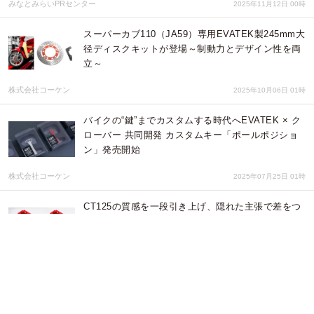
みなとみらいPRセンター
2025年11月12日 00時
スーパーカブ110（JA59）専用EVATEK製245mm大
径ディスクキットが登場～制動力とデザイン性を両
立～
株式会社コーケン
2025年10月06日 01時
バイクの“鍵”までカスタムする時代へEVATEK × ク
ローバー 共同開発 カスタムキー「ポールポジショ
ン」発売開始
株式会社コーケン
2025年07月25日 01時
CT125の質感を一段引き上げ、隠れた主張で差をつ
ける。EVATEK CNCエンジンガードブラケットを新
発売
株式会社コーケン
2025年07月16日 04時
〝ヘタうま〟の創始者・湯村輝彦が手がけた『月刊
漫画ガロ』の表紙を完全収録!! 糸井重里×湯村輝彦