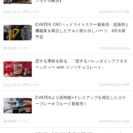
ンホテル横浜】
みなとみらいPRセンター
2026年06月19日 03時
EVATEK CNCヘッドライトステー新発売 拡張性と
機能美を両立したアルミ削り出しパーツ、4月出荷
予定
株式会社コーケン
2026年03月23日 01時
恋する季節を彩る、「恋するバレンタインアフタヌ
ーンティー with リンツチョコレート」
みなとみらいPRセンター
2026年01月19日 09時
EVATEKより高性能×ドレスアップを両立したカラ
ーブレーキフルード新発売！
株式会社コーケン
2026年01月16日 01時