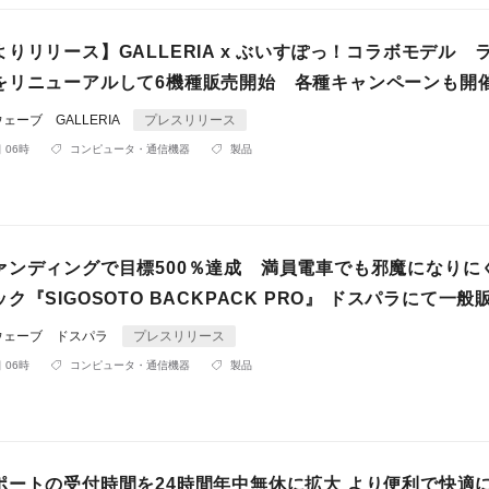
りリリース】GALLERIA x ぶいすぽっ！コラボモデル 
をリニューアルして6機種販売開始 各種キャンペーンも開
ーブ GALLERIA
プレスリリース
 06時
コンピュータ・通信機器
製品
ァンディングで目標500％達成 満員電車でも邪魔になりに
ク『SIGOSOTO BACKPACK PRO』 ドスパラにて一般
ウェーブ ドスパラ
プレスリリース
 06時
コンピュータ・通信機器
製品
ポートの受付時間を24時間年中無休に拡大 より便利で快適