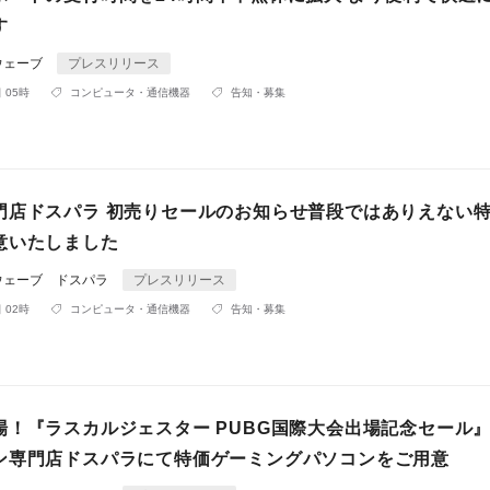
す
ウェーブ
プレスリリース
 05時
コンピュータ・通信機器
告知・募集
門店ドスパラ 初売りセールのお知らせ普段ではありえない
意いたしました
ウェーブ ドスパラ
プレスリリース
 02時
コンピュータ・通信機器
告知・募集
場！『ラスカルジェスター PUBG国際大会出場記念セール
ン専門店ドスパラにて特価ゲーミングパソコンをご用意