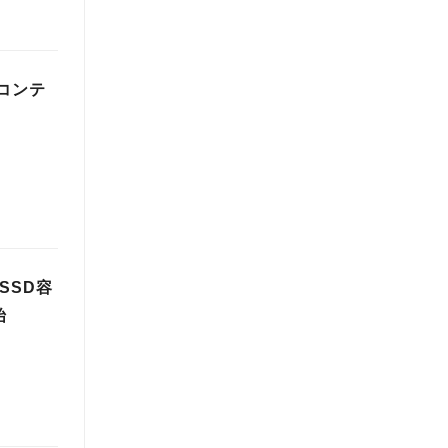
コンテ
SSD容
始