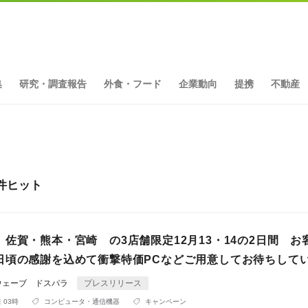
集
研究・調査報告
外食・フード
企業動向
提携
不動産
件ヒット
佐賀・熊本・宮崎 の3店舗限定12月13・14の2日間 お
日頃の感謝を込めて衝撃特価PCなどご用意してお待ちして
ウェーブ ドスパラ
プレスリリース
 03時
コンピュータ・通信機器
キャンペーン