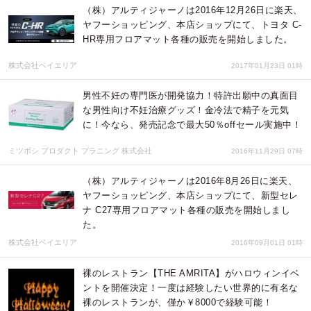
（株）アルティジャーノは2016年12月26日に楽天、
ヤフーショッピング、本店ショップにて、トヨタ C-
HR専用フロアマット各種の販売を開始しました。
株式会社ベイエリア
2017年01月23日 01時
男性不妊の専門医が開発協力！特許出願中の真面目
な男性向け不妊治療グッズ！金冷法で精子を元気
に！今なら、発売記念で最大50％offセール実施中！
ミツボシ プロダクト プラニング 株式会社
2016年11月29日 07時
（株）アルティジャーノは2016年8月26日に楽天、
ヤフーショッピング、本店ショップにて、新型セレ
ナ C27専用フロアマット各種の販売を開始しまし
た。
株式会社ベイエリア
2016年09月01日 01時
裸のレストラン【THE AMRITA】がハロウィンイベ
ントを開催決定！一度は経験したい世界的に有名な
裸のレストランが、僅か￥8000で経験可能！