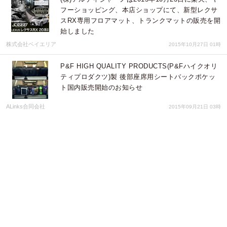
フーショッピング、本店ショップにて、新型レクサ
スRX専用フロアマット、トランクマットの販売を開
始しました
株式会社ベイエリア
2015年10月27日 01時
P&F HIGH QUALITY PRODUCTS(P&Fハイクオリ
ティプロダクツ)製 後部座席用シートバックポケッ
ト国内販売開始のお知らせ
ALinks合同会社
2015年09月21日 03時
11月1日～11月30日 【リゾナーレ 小浜島】HELLY
HANSEN ×星野リゾート「WATERFUL
VACATION」のお知らせ
星野リゾート
2015年09月12日 01時
洗濯ブラボー！ ライフスタイル別「洗濯問題」を解
決するお助けグッズ