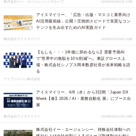
株式会社イー・エージェンシーグループ
2026年04月01日 07時
アイスマイリー、「広告・出版・マスコミ業界向け
AI活用最前線」公開！圧倒的スピードで良質なコン
テンツを生み出すためのAI実践ガイド
株式会社アイスマイリー
2026年03月24日 01時
【もしも・・・1年後に辞めるなら】需要予測AI
で“世界中の無駄を10％削減”へ。東証グロース上
場・株式会社シノプス岡本数彦社長が未来戦略を語
る
アトワジャパン株式会社
2026年03月16日 03時
アイスマイリー、4/8（水）から3日間「Japan DX
Week【春】2026 / AI・業務自動化 展」にブース出
展
株式会社アイスマイリー
2026年03月13日 04時
株式会社イー・エージェンシー、持株会社体制への
移行および会社分割によるグループ新体制のお知ら