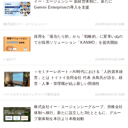
イー・エージェンシー 新経営体制に。新たに
Gemini Enterpriseの導入を支援
株式会社イー・エージェンシー
2026年04月15日 06時
採用を「場当たり的」から「戦略的」に変革いぬの
てが採用ソリューション「KANMO」を提供開始
いぬのて
2026年04月14日 04時
＜セミナーレポート＞AI時代における「人的資本経
営」とは トイトイ合同会社 代表 永島氏が語る、経
営・人事・管理職が結ぶ新しい関係性
パーソルデジタルベンチャーズ株式会社
2026年04月07日 01時
株式会社イー・エージェンシーグループ、持株会社
体制へ移行。新たに設立した3社とともに、グルー
プ新体制を本日より本格始動