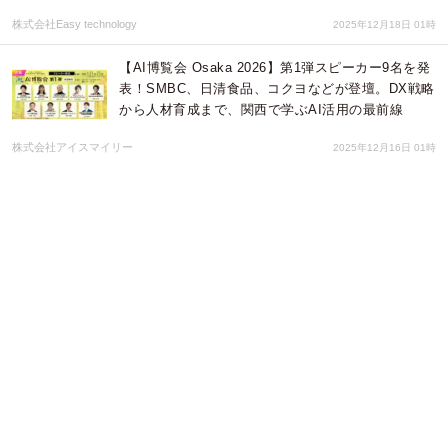
株式会社Easy technology
2025年12月18日 01時
【AI博覧会 Osaka 2026】第1弾スピーカー9名を発
表！SMBC、日清食品、コクヨなどが登壇。DX戦略
から人材育成まで、関西で学ぶAI活用の最前線
株式会社アイスマイリー
2025年12月16日 01時
クレオ、勘定奉行V ERPクラウドとAPI連携による
データ活用を支援BIソリューション「Success
MarK for 勘定奉行V ERPクラウド」を提供開始
株式会社クレオ
2025年11月11日 00時
KUROCO、ECプラットフォーム「futureshop」と
の連携を開始
KUROCO株式会社
2025年10月23日 06時
新機能『ミイダス 求人票分析』で中小企業の採用・