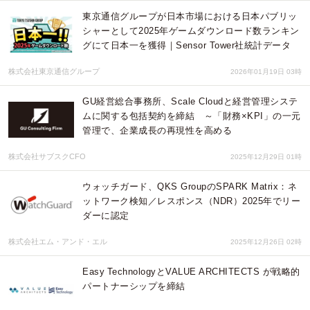
東京通信グループが日本市場における日本パブリッ
シャーとして2025年ゲームダウンロード数ランキン
グにて日本一を獲得｜Sensor Tower社統計データ
株式会社東京通信グループ
2026年01月19日 03時
GU経営総合事務所、Scale Cloudと経営管理システ
ムに関する包括契約を締結 ～「財務×KPI」の一元
管理で、企業成長の再現性を高める
株式会社サブスクCFO
2025年12月29日 01時
ウォッチガード、QKS GroupのSPARK Matrix：ネ
ットワーク検知／レスポンス（NDR）2025年でリー
ダーに認定
株式会社エム・アンド・エル
2025年12月26日 02時
Easy TechnologyとVALUE ARCHITECTS が戦略的
パートナーシップを締結