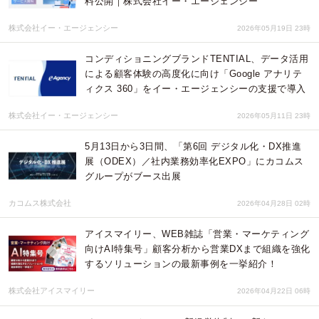
料公開｜株式会社イー・エージェンシー
株式会社イー・エージェンシー
2026年05月19日 23時
コンディショニングブランドTENTIAL、データ活用
による顧客体験の高度化に向け「Google アナリテ
ィクス 360」をイー・エージェンシーの支援で導入
株式会社イー・エージェンシー
2026年05月11日 23時
5月13日から3日間、「第6回 デジタル化・DX推進
展（ODEX）／社内業務効率化EXPO」にカコムス
グループがブース出展
カコムス株式会社
2026年04月28日 02時
アイスマイリー、WEB雑誌「営業・マーケティング
向けAI特集号」顧客分析から営業DXまで組織を強化
するソリューションの最新事例を一挙紹介！
株式会社アイスマイリー
2026年04月22日 06時