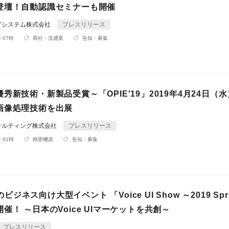
登壇！自動認識セミナーも開催
グシステム株式会社
プレスリリース
 07時
商社・流通業
告知・募集
秀新技術・新製品受賞～「OPIE'19」2019年4月24日（水
画像処理技術を出展
サルティング株式会社
プレスリリース
 01時
精密機器
告知・募集
初のビジネス向け大型イベント 「Voice UI Show ～2019 Spr
催！ ～日本のVoice UIマーケットを共創～
プレスリリース