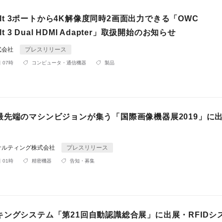
rbolt 3ポートから4K解像度同時2画面出力できる「OWC
olt 3 Dual HDMI Adapter」取扱開始のお知らせ
式会社
プレスリリース
 07時
コンピュータ・通信機器
製品
最先端のマシンビジョンが集う「国際画像機器展2019」に
サルティング株式会社
プレスリリース
 01時
精密機器
告知・募集
キングシステム「第21回自動認識総合展」に出展・RFIDシ