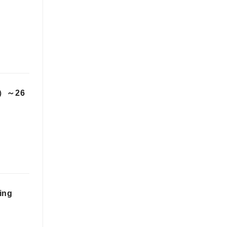
）～26
ing