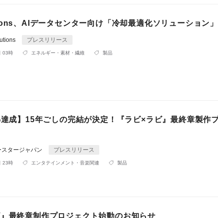
olutions、AIデータセンター向け「冷却最適化ソリューション
tions
プレスリリース
 03時
エネルギー・素材・繊維
製品
0%達成】15年ごしの完結が決定！『ラビ×ラビ』最終章製作
ースタージャパン
プレスリリース
 23時
エンタテインメント・音楽関連
製品
ビ』最終章制作プロジェクト始動のお知らせ