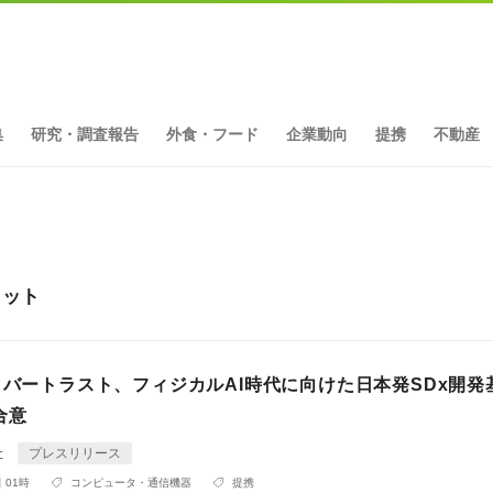
集
研究・調査報告
外食・フード
企業動向
提携
不動産
ヒット
イバートラスト、フィジカルAI時代に向けた日本発SDx開発
合意
社
プレスリリース
 01時
コンピュータ・通信機器
提携