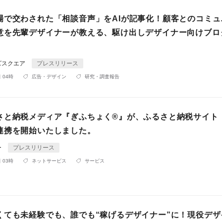
場で交わされた「相談音声」をAIが記事化！顧客とのコミュ
意を先輩デザイナーが教える、駆け出しデザイナー向けブロ
ズスクエア
プレスリリース
 04時
広告・デザイン
研究・調査報告
さと納税メディア『ぎふちょく®︎』が、ふるさと納税サイト
連携を開始いたしました。
ー
プレスリリース
 03時
ネットサービス
サービス
くても未経験でも、誰でも“稼げるデザイナー”に！現役デザ