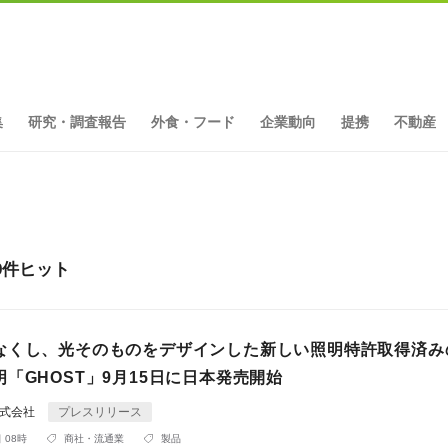
集
研究・調査報告
外食・フード
企業動向
提携
不動産
9件ヒット
なくし、光そのものをデザインした新しい照明特許取得済み
「GHOST」9月15日に日本発売開始
T株式会社
プレスリリース
 08時
商社・流通業
製品