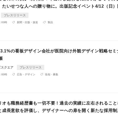
。たいせつな人への贈り物に。出版記念イベント4/12（日）
プレスリリース
 03時
新聞・出版・放送
製品
93.1%の看板デザイン会社が医院向け外観デザイン戦略セミ
催
ズスクエア
プレスリリース
 00時
広告・デザイン
告知・募集
リオも職務経歴書も一切不要！過去の実績に左右されること
と成長意欲を評価し、デザイナーへの扉を開く新たな採用制