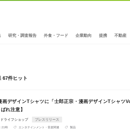
集
研究・調査報告
外食・フード
企業動向
提携
不動産
67件ヒット
画デザインTシャツに「士郎正宗・漫画デザインTシャツVol
タばれ注意】
ンドライフショップ
プレスリリース
 21時
エンタテインメント・音楽関連
製品