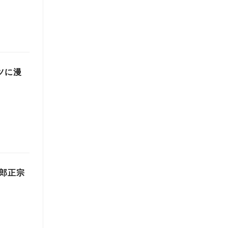
ツに漫
士郎正宗