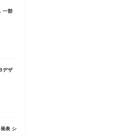
 一部
Bデザ
を発表 シ