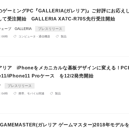
ゲーミングPC『GALLERIA(ガレリア)』ご好評にお応えし
て受注開始 GALLERIA XA7C-R70S先行受注開始
ーブ GALLERIA
プレスリリース
 06時
コンピュータ・通信機器
製品
リア iPhoneをメカニカルな基板デザインに変える！PC
e11/iPhone11 Proケース を12/2発売開始
ア
プレスリリース
 04時
携帯、モバイル関連
製品
A GAMEMASTER(ガレリア ゲームマスター)2018年モデル