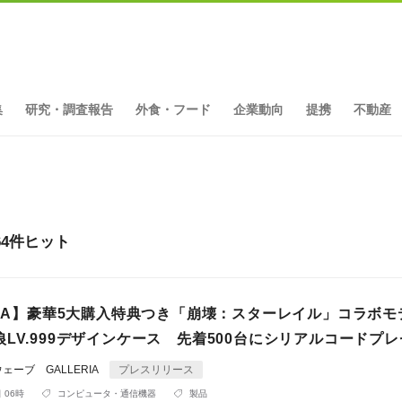
集
研究・調査報告
外食・フード
企業動向
提携
不動産
4件ヒット
RIA】豪華5大購入特典つき「崩壊：スターレイル」コラボモ
LV.999デザインケース 先着500台にシリアルコードプ
ーブ GALLERIA
プレスリリース
 06時
コンピュータ・通信機器
製品