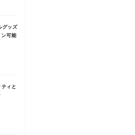
ルグッズ
イン可能
リティと
始