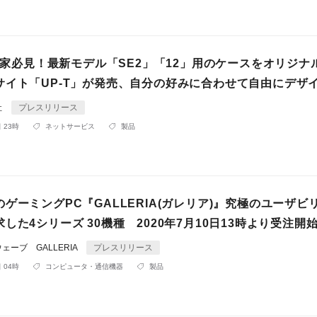
愛好家必見！最新モデル「SE2」「12」用のケースをオリジナ
サイト「UP-T」が発売、自分の好みに合わせて自由にデザ
社
プレスリリース
 23時
ネットサービス
製品
ゲーミングPC『GALLERIA(ガレリア)』究極のユーザビ
した4シリーズ 30機種 2020年7月10日13時より受注開
ーブ GALLERIA
プレスリリース
 04時
コンピュータ・通信機器
製品