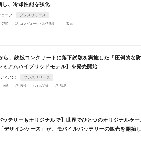
新し、冷却性能を強化
ウェーブ
プレスリリース
 07時
コンピュータ・通信機器
製品
N」から、鉄板コンクリートに落下試験を実施した「圧倒的な
レミアムハイブリッドモデル】を発売開始
(ディアン)
プレスリリース
 05時
携帯、モバイル関連
製品
バッテリーもオリジナルで】世界でひとつのオリジナルケー
 「デザインケース」が、モバイルバッテリーの販売を開始