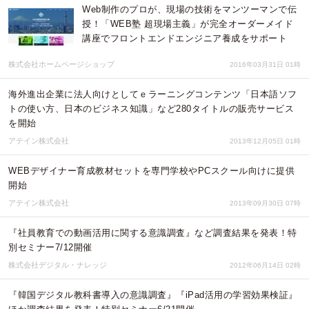
Web制作のプロが、現場の技術をマンツーマンで伝
授！「WEB塾 超現場主義」が完全オーダーメイド
講座でフロントエンドエンジニア養成をサポート
株式会社ホームページショップ
2016年03月31日 01時
海外進出企業に法人向けとしてｅラーニングコンテンツ「日本語ソフ
トの使い方、日本のビジネス知識」など280タイトルの販売サービス
を開始
アテイン株式会社
2013年12月05日 01時
WEBデザイナー育成教材セットを専門学校やPCスクール向けに提供
開始
アテイン株式会社
2013年09月30日 07時
『社員教育での動画活用に関する意識調査』など調査結果を発表！特
別セミナー7/12開催
株式会社デジタル・ナレッジ
2012年06月14日 02時
『韓国デジタル教科書導入の意識調査』『iPad活用の学習効果検証』