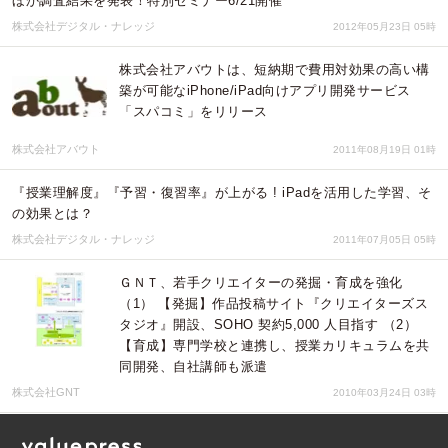
ほか調査結果を発表！特別セミナー6/21開催
株式会社デジタル・ナレッジ
2012年05月23日 05時
株式会社アバウトは、短納期で費用対効果の高い構
築が可能なiPhone/iPad向けアプリ開発サービス
「スパコミ」をリリース
株式会社アバウト
2011年08月19日 01時
『授業理解度』『予習・復習率』が上がる ! iPadを活用した学習、そ
の効果とは？
株式会社デジタル・ナレッジ
2011年07月05日 05時
ＧＮＴ、若手クリエイターの発掘・育成を強化
（1） 【発掘】作品投稿サイト『クリエイターズス
タジオ』開設、SOHO 契約5,000 人目指す （2）
【育成】専門学校と連携し、授業カリキュラムを共
同開発、自社講師も派遣
株式会社GNT
2010年03月24日 03時