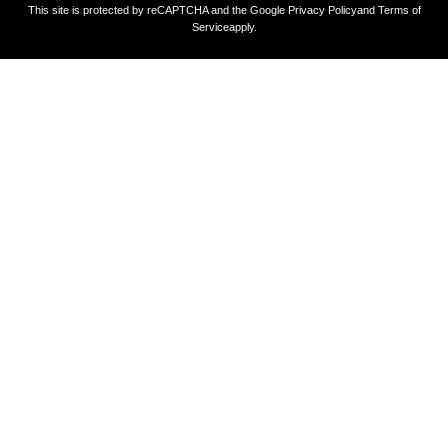
This site is protected by reCAPTCHA and the Google
Privacy Policy
and
Terms of
Service
apply.